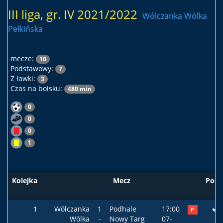
III liga, gr. IV 2021/2022
Wólczanka Wólka
Pełkińska
mecze:
10
Podstawowy:
7
Z ławki:
3
Czas na boisku:
480 min
0
0
0
1
Kolejka
Mecz
Pods
1
Wólczanka
1
Podhale
17:00
P
Wólka
-
Nowy Targ
07-