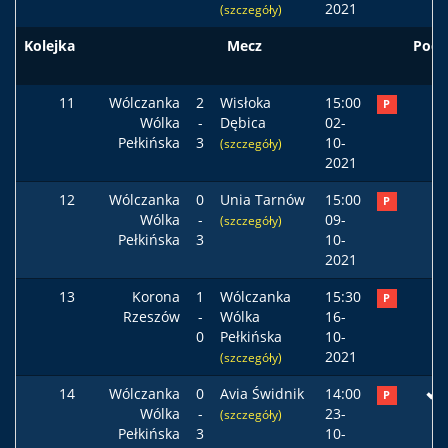
2021
(szczegóły)
Kolejka
Mecz
Pods
11
Wólczanka
2
Wisłoka
15:00
P
Wólka
-
Dębica
02-
Pełkińska
3
10-
(szczegóły)
2021
12
Wólczanka
0
Unia Tarnów
15:00
P
Wólka
-
09-
(szczegóły)
Pełkińska
3
10-
2021
13
Korona
1
Wólczanka
15:30
P
Rzeszów
-
Wólka
16-
0
Pełkińska
10-
2021
(szczegóły)
14
Wólczanka
0
Avia Świdnik
14:00
P
Wólka
-
23-
(szczegóły)
Pełkińska
3
10-