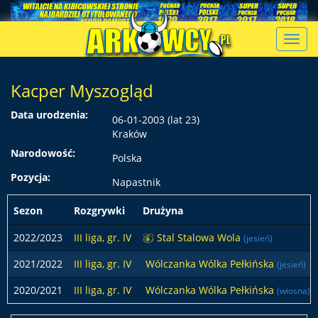
Toggl
navig
Kacper Myszogląd
Data urodzenia:
06-01-2003 (lat 23)
Kraków
Narodowość:
Polska
Pozycja:
Napastnik
Sezon
Rozgrywki
Drużyna
2022/2023
III liga, gr. IV
Stal Stalowa Wola
(jesień)
2021/2022
III liga, gr. IV
Wólczanka Wólka Pełkińska
(jesień)
2020/2021
III liga, gr. IV
Wólczanka Wólka Pełkińska
(wiosna)