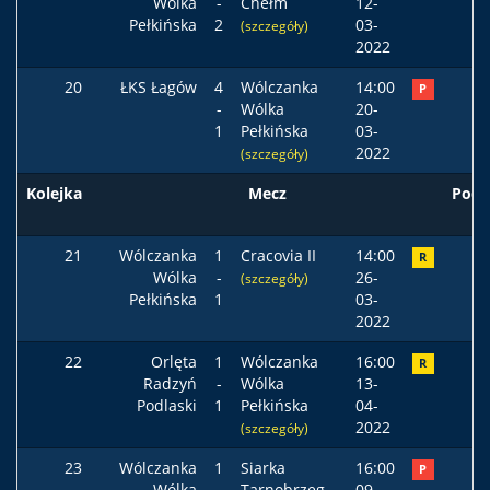
Wólka
-
Chełm
12-
Pełkińska
2
03-
(szczegóły)
2022
20
ŁKS Łagów
4
Wólczanka
14:00
P
-
Wólka
20-
1
Pełkińska
03-
2022
(szczegóły)
Kolejka
Mecz
Pods
21
Wólczanka
1
Cracovia II
14:00
R
Wólka
-
26-
(szczegóły)
Pełkińska
1
03-
2022
22
Orlęta
1
Wólczanka
16:00
R
Radzyń
-
Wólka
13-
Podlaski
1
Pełkińska
04-
2022
(szczegóły)
23
Wólczanka
1
Siarka
16:00
P
Wólka
-
Tarnobrzeg
09-