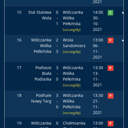
2021
15
Stal Stalowa
0
Wólczanka
14:00
Z
Wola
-
Wólka
30-
1
Pełkińska
10-
2021
(szczegóły)
16
Wólczanka
2
Wisła
13:00
P
Wólka
-
Sandomierz
06-
Pełkińska
3
11-
(szczegóły)
2021
17
Podlasie
3
Wólczanka
13:30
P
Biała
-
Wólka
13-
Podlaska
0
Pełkińska
11-
2021
(szczegóły)
18
Podhale
3
Wólczanka
13:30
P
Nowy Targ
-
Wólka
21-
0
Pełkińska
11-
2021
(szczegóły)
19
Wólczanka
0
Chełmianka
13:00
P