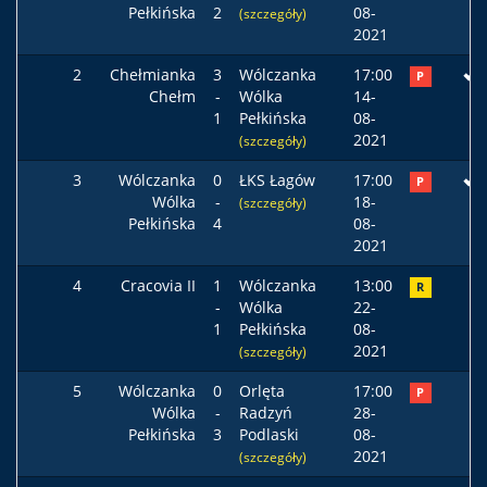
Pełkińska
2
08-
(szczegóły)
2021
2
Chełmianka
3
Wólczanka
17:00
P
Chełm
-
Wólka
14-
1
Pełkińska
08-
2021
(szczegóły)
3
Wólczanka
0
ŁKS Łagów
17:00
P
Wólka
-
18-
(szczegóły)
Pełkińska
4
08-
2021
4
Cracovia II
1
Wólczanka
13:00
R
-
Wólka
22-
1
Pełkińska
08-
2021
(szczegóły)
5
Wólczanka
0
Orlęta
17:00
P
Wólka
-
Radzyń
28-
Pełkińska
3
Podlaski
08-
2021
(szczegóły)