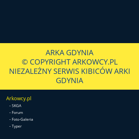
ARKA GDYNIA
© COPYRIGHT ARKOWCY.PL
NIEZALEŻNY SERWIS KIBICÓW ARKI
GDYNIA
Arkowcy.pl
-
SKGA
-
Forum
-
Foto-Galeria
-
Typer