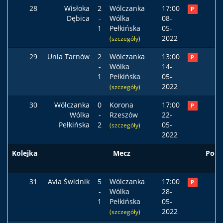
28
Wisłoka
2
Wólczanka
17:00
P
Dębica
-
Wólka
08-
1
Pełkińska
05-
2022
(szczegóły)
29
Unia Tarnów
2
Wólczanka
13:00
P
-
Wólka
14-
1
Pełkińska
05-
2022
(szczegóły)
30
Wólczanka
0
Korona
17:00
P
Wólka
-
Rzeszów
22-
Pełkińska
2
05-
(szczegóły)
2022
Kolejka
Mecz
Pods
31
Avia Świdnik
5
Wólczanka
17:00
P
-
Wólka
28-
1
Pełkińska
05-
2022
(szczegóły)