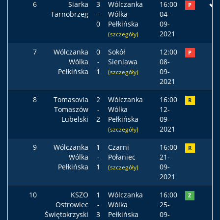
6
Siarka
3
Wólczanka
16:00
P
Tarnobrzeg
-
Wólka
04-
0
Pełkińska
09-
2021
(szczegóły)
7
Wólczanka
0
Sokół
12:00
P
Wólka
-
Sieniawa
08-
Pełkińska
1
09-
(szczegóły)
2021
8
Tomasovia
2
Wólczanka
16:00
R
Tomaszów
-
Wólka
12-
Lubelski
2
Pełkińska
09-
2021
(szczegóły)
9
Wólczanka
1
Czarni
16:00
R
Wólka
-
Połaniec
21-
Pełkińska
1
09-
(szczegóły)
2021
10
KSZO
1
Wólczanka
16:00
Z
Ostrowiec
-
Wólka
25-
Świętokrzyski
3
Pełkińska
09-