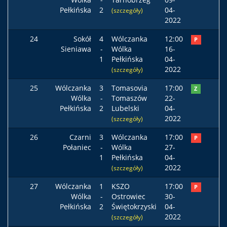
Pełkińska
2
04-
(szczegóły)
2022
24
Sokół
4
Wólczanka
12:00
P
Sieniawa
-
Wólka
16-
1
Pełkińska
04-
2022
(szczegóły)
25
Wólczanka
3
Tomasovia
17:00
Z
Wólka
-
Tomaszów
22-
Pełkińska
2
Lubelski
04-
2022
(szczegóły)
26
Czarni
3
Wólczanka
17:00
P
Połaniec
-
Wólka
27-
1
Pełkińska
04-
2022
(szczegóły)
27
Wólczanka
1
KSZO
17:00
P
Wólka
-
Ostrowiec
30-
Pełkińska
2
Świętokrzyski
04-
2022
(szczegóły)