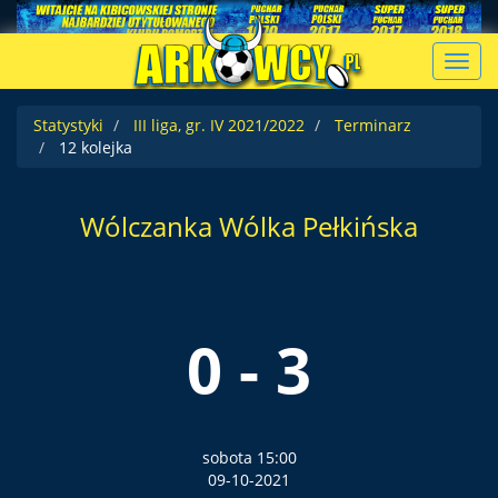
Toggl
navig
Statystyki
III liga, gr. IV 2021/2022
Terminarz
12 kolejka
Wólczanka Wólka Pełkińska
0 - 3
sobota 15:00
09-10-2021