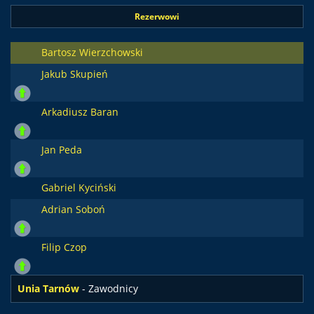
Rezerwowi
Bartosz Wierzchowski
Jakub Skupień
Arkadiusz Baran
Jan Peda
Gabriel Kyciński
Adrian Soboń
Filip Czop
Unia Tarnów
- Zawodnicy