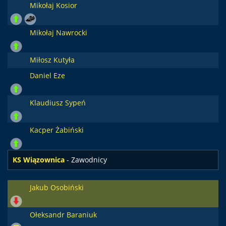
Mikołaj Kosior
Mikołaj Nawrocki
Miłosz Kutyła
Daniel Eze
Klaudiusz Sypeń
Kacper Żabiński
KS Wiązownica
- Zawodnicy
Jakub Osobiński
Ołeksandr Baraniuk