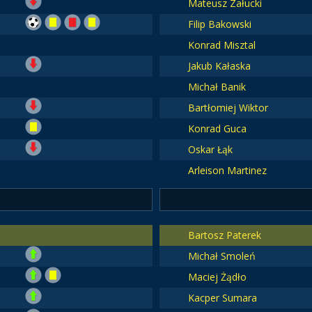
Mateusz Załucki
Filip Bakowski
Konrad Misztal
Jakub Kałaska
Michał Banik
Bartłomiej Wiktor
Konrad Guca
Oskar Łąk
Arleison Martinez
Bartosz Paterek
Michał Smoleń
Maciej Żądło
Kacper Sumara