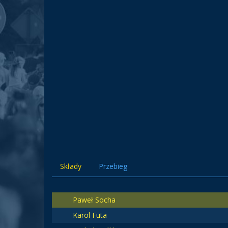
Składy
Przebieg
Paweł Socha
Karol Futa