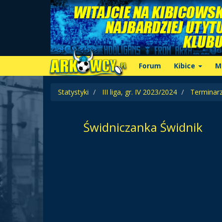
Forum
Kibice
M
Statystyki
III liga, gr. IV 2023/2024
Terminar
Świdniczanka Świdnik