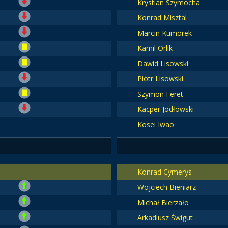
Krystian Szymocha
Konrad Misztal
Marcin Kumorek
Kamil Orlik
Dawid Lisowski
Piotr Lisowski
Szymon Feret
Kacper Jodłowski
Kosei Iwao
Konrad Cymerys
Wojciech Bieniarz
Michał Bierzało
Arkadiusz Świgut