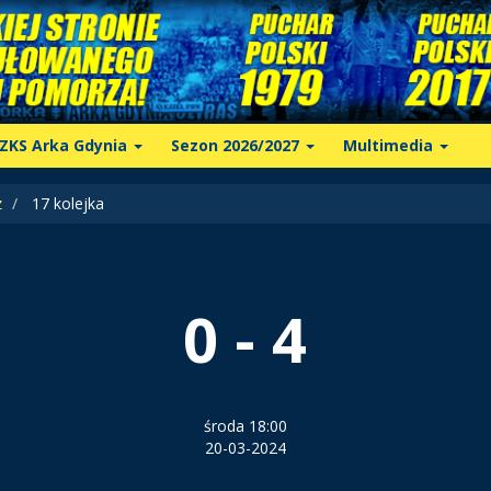
ZKS Arka Gdynia
Sezon 2026/2027
Multimedia
z
17 kolejka
0 - 4
środa 18:00
20-03-2024