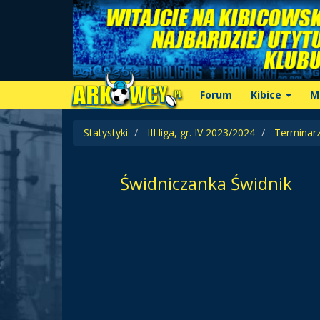
Forum
Kibice
M
Statystyki
III liga, gr. IV 2023/2024
Terminar
Świdniczanka Świdnik