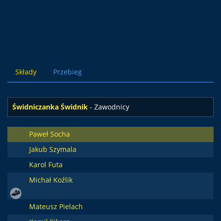
Składy
Przebieg
Świdniczanka Świdnik
- Zawodnicy
Paweł Socha
Jakub Szymala
Karol Futa
Michał Koźlik
Mateusz Pielach