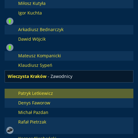
Miłosz Kutyła
Igor Kuchta
Arkadiusz Bednarczyk
Dawid Wójcik
Mateusz Kompanicki
Klaudiusz Sypeń
Wieczysta Kraków
- Zawodnicy
Patryk Letkiewicz
Denys Faworow
Michał Pazdan
Rafał Pietrzak