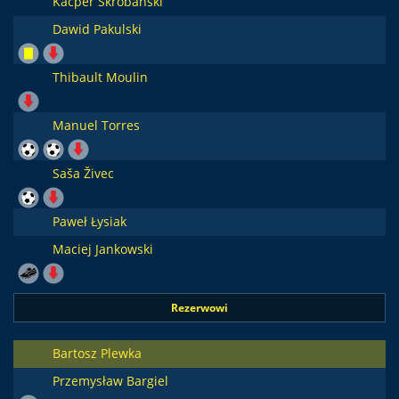
Kacper Skrobański
Dawid Pakulski
Thibault Moulin
Manuel Torres
Saša Živec
Paweł Łysiak
Maciej Jankowski
Rezerwowi
Bartosz Plewka
Przemysław Bargiel