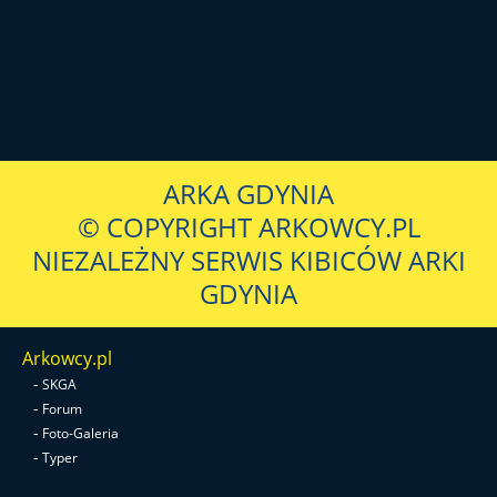
ARKA GDYNIA
© COPYRIGHT ARKOWCY.PL
NIEZALEŻNY SERWIS KIBICÓW ARKI
GDYNIA
Arkowcy.pl
-
SKGA
-
Forum
-
Foto-Galeria
-
Typer