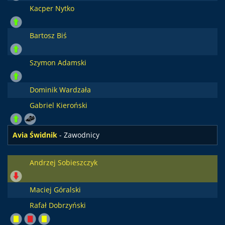
Kacper Nytko
Bartosz Biś
Szymon Adamski
Dominik Wardzała
Gabriel Kieroński
Avia Świdnik
- Zawodnicy
Andrzej Sobieszczyk
Maciej Góralski
Rafał Dobrzyński