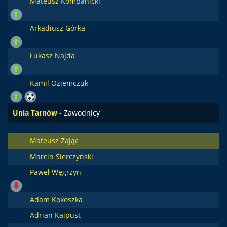
Mateusz Kompanicki
Arkadiusz Górka
Łukasz Najda
Kamil Oziemczuk
Unia Tarnów
- Zawodnicy
Mateusz Zając
Marcin Sierczyński
Paweł Węgrzyn
Adam Kokoszka
Adrian Kajpust