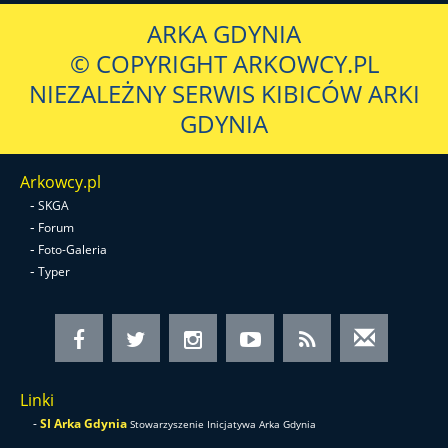
ARKA GDYNIA
© COPYRIGHT ARKOWCY.PL
NIEZALEŻNY SERWIS KIBICÓW ARKI
GDYNIA
Arkowcy.pl
-
SKGA
-
Forum
-
Foto-Galeria
-
Typer
Linki
-
SI Arka Gdynia
Stowarzyszenie Inicjatywa Arka Gdynia