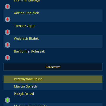
Dominik Maluga
Adrian Popiołek
Tomasz Zając
Wojciech Białek
Bartłomiej Poleszak
Rezerwowi
Przemysław Pęksa
Marcin Świech
Patryk Drozd