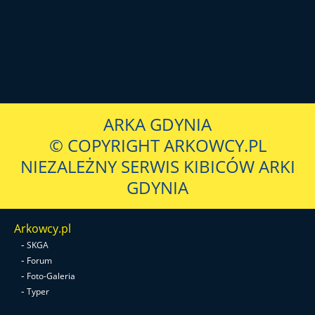
ARKA GDYNIA
© COPYRIGHT ARKOWCY.PL
NIEZALEŻNY SERWIS KIBICÓW ARKI
GDYNIA
Arkowcy.pl
-
SKGA
-
Forum
-
Foto-Galeria
-
Typer