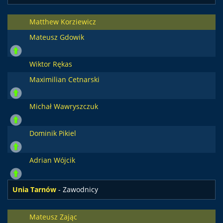
Matthew Korziewicz
Mateusz Gdowik
Wiktor Rękas
Maximilian Cetnarski
Michał Wawryszczuk
Dominik Pikiel
Adrian Wójcik
Unia Tarnów
- Zawodnicy
Mateusz Zając