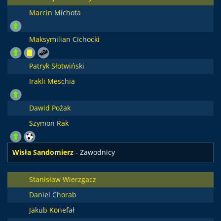
Marcin Michota
Maksymilian Cichocki
Patryk Słotwiński
Irakli Meschia
Dawid Pożak
Szymon Rak
Wisła Sandomierz
- Zawodnicy
Stanisław Wierzgacz
Daniel Chorab
Jakub Konefał