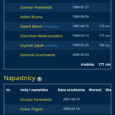
Damian Pawłowski
1999-01-27
Adam Bluma
1999-09-04
Dawid Błanik
(wiosna)
1997-04-15
173 cm
Stanisław Wawrzynowicz
1999-03-13
177 cm
Szymon Jopek
(jesień)
1999-02-25
182 cm
Dominik Grochowski
2000-03-03
średnia
177 cm
Napastnicy
7
nr.
Imię i nazwisko
Data urodzenia
Wzrost
Wag
Nicolas Kankowski
2001-04-19
Oskar Frygier
2000-03-16