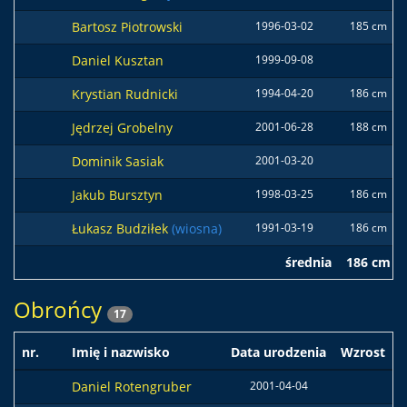
Bartosz Piotrowski
1996-03-02
185 cm
Daniel Kusztan
1999-09-08
Krystian Rudnicki
1994-04-20
186 cm
Jędrzej Grobelny
2001-06-28
188 cm
Dominik Sasiak
2001-03-20
Jakub Bursztyn
1998-03-25
186 cm
Łukasz Budziłek
(wiosna)
1991-03-19
186 cm
średnia
186 cm
Obrońcy
17
nr.
Imię i nazwisko
Data urodzenia
Wzrost
Daniel Rotengruber
2001-04-04