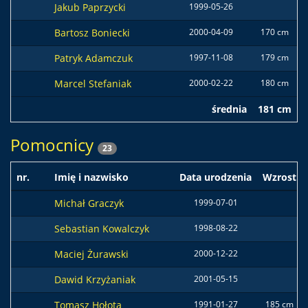
Jakub Paprzycki
1999-05-26
Bartosz Boniecki
2000-04-09
170 cm
Patryk Adamczuk
1997-11-08
179 cm
Marcel Stefaniak
2000-02-22
180 cm
średnia
181 cm
7
Pomocnicy
23
nr.
Imię i nazwisko
Data urodzenia
Wzrost
Michał Graczyk
1999-07-01
Sebastian Kowalczyk
1998-08-22
Maciej Żurawski
2000-12-22
Dawid Krzyżaniak
2001-05-15
Tomasz Hołota
1991-01-27
185 cm