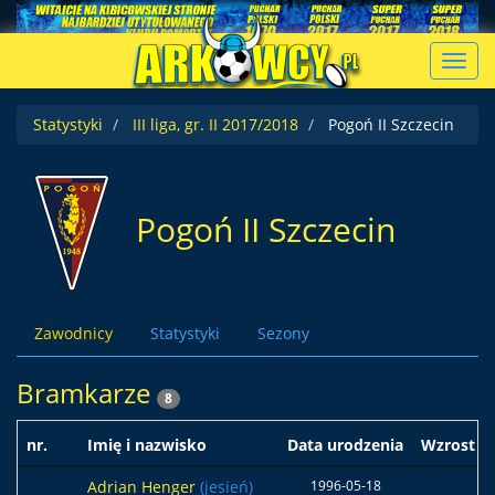
Toggl
navig
Statystyki
III liga, gr. II 2017/2018
Pogoń II Szczecin
Pogoń II Szczecin
Zawodnicy
Statystyki
Sezony
Bramkarze
8
nr.
Imię i nazwisko
Data urodzenia
Wzrost
Adrian Henger
(jesień)
1996-05-18