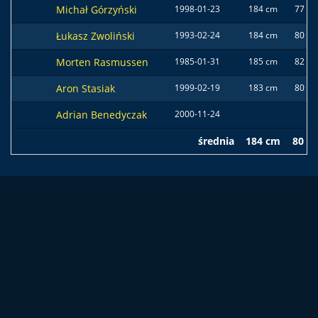
Michał Górzyński
1998-01-23
184 cm
77 kg
Łukasz Zwoliński
1993-02-24
184 cm
80 kg
Morten Rasmussen
1985-01-31
185 cm
82 kg
Aron Stasiak
1999-02-19
183 cm
80 kg
Adrian Benedyczak
2000-11-24
średnia
184 cm
80 k