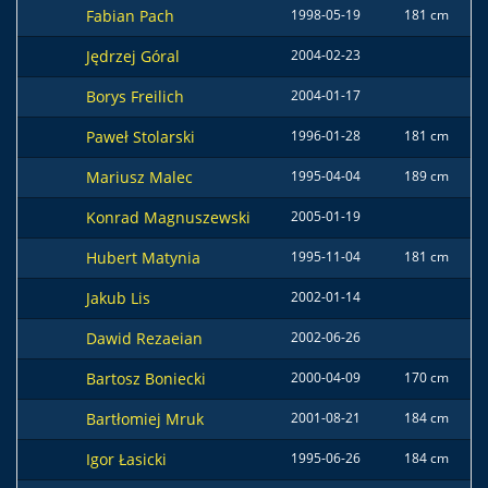
Fabian Pach
1998-05-19
181 cm
72
Jędrzej Góral
2004-02-23
Borys Freilich
2004-01-17
Paweł Stolarski
1996-01-28
181 cm
74
Mariusz Malec
1995-04-04
189 cm
75
Konrad Magnuszewski
2005-01-19
Hubert Matynia
1995-11-04
181 cm
69
Jakub Lis
2002-01-14
Dawid Rezaeian
2002-06-26
Bartosz Boniecki
2000-04-09
170 cm
64
Bartłomiej Mruk
2001-08-21
184 cm
75
Igor Łasicki
1995-06-26
184 cm
75