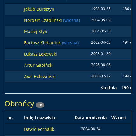
Jakub Bursztyn
1998-03-25
186 cm
Norbert Czapliński
(wiosna)
2004-05-02
Maciej Styn
2004-01-13
Bartosz Klebaniuk
(wiosna)
2002-04-03
191 cm
Łukasz Łęgowski
2003-01-29
Artur Gapiński
2026-08-06
Axel Holewiński
2006-02-22
194 cm
średnia
190 c
Obrońcy
16
nr.
Imię i nazwisko
Data urodzenia
Wzrost
W
Dawid Fornalik
2004-08-24