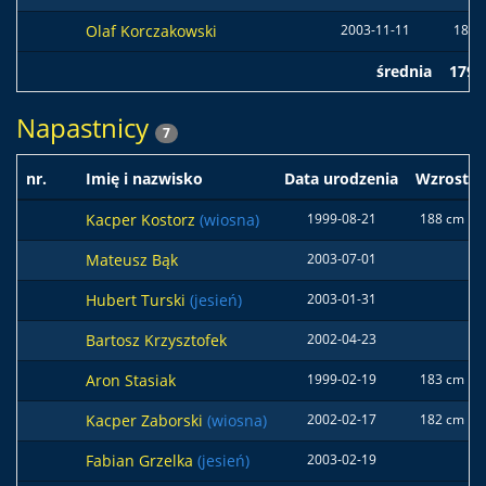
Olaf Korczakowski
2003-11-11
183 
średnia
179 
Napastnicy
7
nr.
Imię i nazwisko
Data urodzenia
Wzrost
Kacper Kostorz
(wiosna)
1999-08-21
188 cm
Mateusz Bąk
2003-07-01
Hubert Turski
(jesień)
2003-01-31
Bartosz Krzysztofek
2002-04-23
Aron Stasiak
1999-02-19
183 cm
Kacper Zaborski
(wiosna)
2002-02-17
182 cm
Fabian Grzelka
(jesień)
2003-02-19