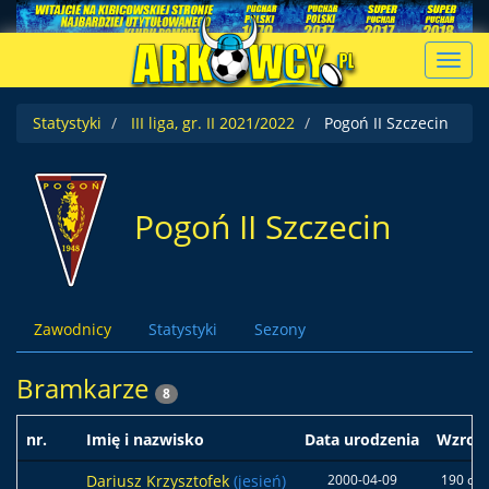
Toggl
navig
Statystyki
III liga, gr. II 2021/2022
Pogoń II Szczecin
Pogoń II Szczecin
Zawodnicy
Statystyki
Sezony
Bramkarze
8
nr.
Imię i nazwisko
Data urodzenia
Wzros
Dariusz Krzysztofek
(jesień)
2000-04-09
190 cm