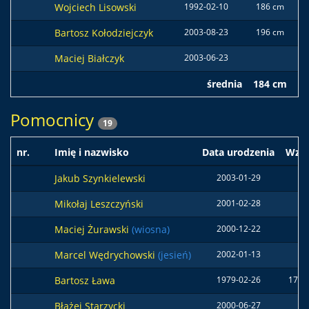
Wojciech Lisowski
1992-02-10
186 cm
74
Bartosz Kołodziejczyk
2003-08-23
196 cm
88
Maciej Białczyk
2003-06-23
średnia
184 cm
74
Pomocnicy
19
nr.
Imię i nazwisko
Data urodzenia
Wzro
Jakub Szynkielewski
2003-01-29
Mikołaj Leszczyński
2001-02-28
Maciej Żurawski
(wiosna)
2000-12-22
Marcel Wędrychowski
(jesień)
2002-01-13
Bartosz Ława
1979-02-26
176 
Błażej Starzycki
2000-06-27