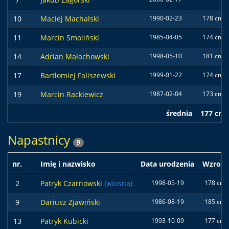
10
Maciej Machalski
1990-02-23
178 cm
11
Marcin Smoliński
1985-04-05
174 cm
14
Adrian Małachowski
1998-05-10
181 cm
17
Bartłomiej Faliszewski
1999-01-22
174 cm
19
Marcin Rackiewicz
1987-02-04
173 cm
średnia
177 cm
Napastnicy
9
nr.
Imię i nazwisko
Data urodzenia
Wzrost
2
Patryk Czarnowski
(wiosna)
1998-05-19
178 cm
9
Dariusz Zjawiński
1986-08-19
185 cm
13
Patryk Kubicki
1993-10-09
177 cm