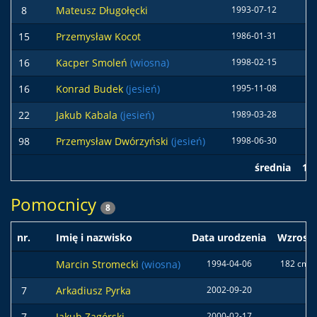
8
Mateusz Długołęcki
1993-07-12
18
15
Przemysław Kocot
1986-01-31
17
16
Kacper Smoleń
(wiosna)
1998-02-15
18
16
Konrad Budek
(jesień)
1995-11-08
18
22
Jakub Kabala
(jesień)
1989-03-28
19
98
Przemysław Dwórzyński
(jesień)
1998-06-30
18
średnia
18
Pomocnicy
8
nr.
Imię i nazwisko
Data urodzenia
Wzrost
Marcin Stromecki
(wiosna)
1994-04-06
182 cm
7
Arkadiusz Pyrka
2002-09-20
7
Jakub Zagórski
2000-02-17