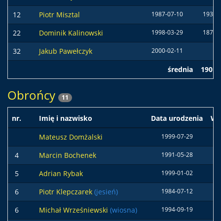
12
Piotr Misztal
1987-07-10
193 c
22
Dominik Kalinowski
1998-03-29
187 c
32
Jakub Pawełczyk
2000-02-11
średnia
190 c
Obrońcy
11
nr.
Imię i nazwisko
Data urodzenia
Wz
Mateusz Domżalski
1999-07-29
18
4
Marcin Bochenek
1991-05-28
18
5
Adrian Rybak
1999-01-02
18
6
Piotr Klepczarek
(jesień)
1984-07-12
18
6
Michał Wrześniewski
(wiosna)
1994-09-19
18