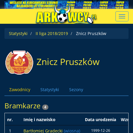
Toggl
navig
Statystyki
II liga 2018/2019
Znicz Pruszków
Znicz Pruszków
Zawodnicy
Statystyki
Sezony
Bramkarze
4
nr.
Imię i nazwisko
Data urodzenia
Wzros
1
Bartłomiej Gradecki
(wiosna)
1999-12-26