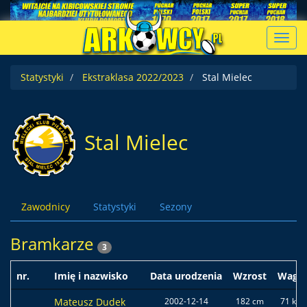
Toggl
navig
Statystyki
Ekstraklasa 2022/2023
Stal Mielec
Stal Mielec
Zawodnicy
Statystyki
Sezony
Bramkarze
3
nr.
Imię i nazwisko
Data urodzenia
Wzrost
Waga
Mateusz Dudek
2002-12-14
182 cm
71 kg