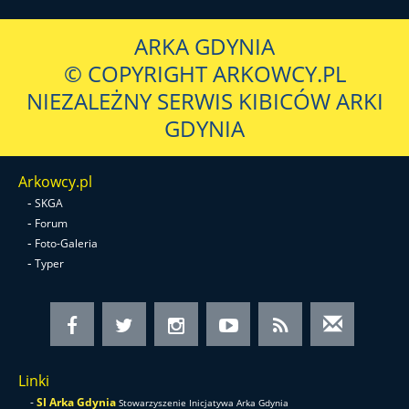
ARKA GDYNIA
© COPYRIGHT ARKOWCY.PL
NIEZALEŻNY SERWIS KIBICÓW ARKI
GDYNIA
Arkowcy.pl
-
SKGA
-
Forum
-
Foto-Galeria
-
Typer
Linki
-
SI Arka Gdynia
Stowarzyszenie Inicjatywa Arka Gdynia