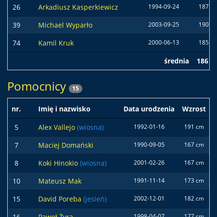
26
Arkadiusz Kasperkiewicz
1994-09-24
187 c
39
Michael Wyparło
2003-09-25
190 c
74
Kamil Kruk
2000-06-13
185 c
średnia
186 c
Pomocnicy
15
nr.
Imię i nazwisko
Data urodzenia
Wzrost
5
Alex Vallejo
(wiosna)
1992-01-16
191 cm
7
Maciej Domański
1990-09-05
167 cm
8
Koki Hinokio
(wiosna)
2001-02-26
167 cm
10
Mateusz Mak
1991-11-14
173 cm
15
David Poreba
(jesień)
2002-12-01
182 cm
16
Paweł Żyra
1998-04-07
177 cm