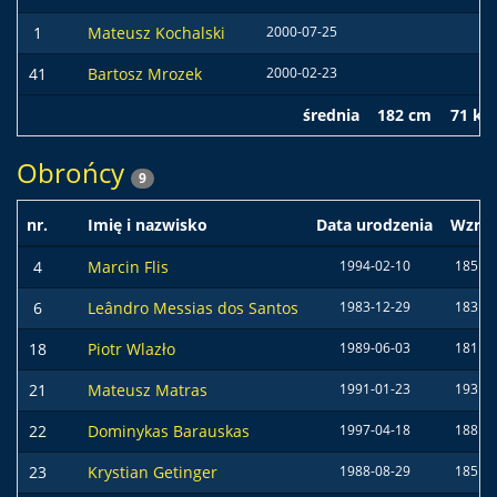
1
Mateusz Kochalski
2000-07-25
41
Bartosz Mrozek
2000-02-23
średnia
182 cm
71 kg
Obrońcy
9
nr.
Imię i nazwisko
Data urodzenia
Wzros
4
Marcin Flis
1994-02-10
185 c
6
Leândro Messias dos Santos
1983-12-29
183 c
18
Piotr Wlazło
1989-06-03
181 c
21
Mateusz Matras
1991-01-23
193 c
22
Dominykas Barauskas
1997-04-18
188 c
23
Krystian Getinger
1988-08-29
185 c