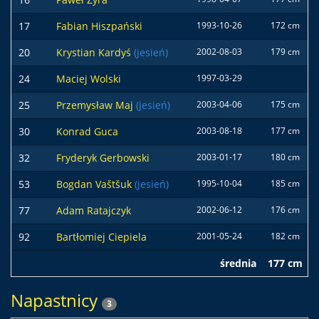
17
Fabian Hiszpański
1993-10-26
172 cm
20
Krystian Kardyś
(jesień)
2002-08-03
179 cm
24
Maciej Wolski
1997-03-29
25
Przemysław Maj
(jesień)
2003-04-06
175 cm
30
Konrad Guca
2003-08-18
177 cm
32
Fryderyk Gerbowski
2003-01-17
180 cm
53
Bogdan Vaštšuk
(jesień)
1995-10-04
185 cm
77
Adam Ratajczyk
2002-06-12
176 cm
92
Bartłomiej Ciepiela
2001-05-24
182 cm
średnia
177 cm
Napastnicy
3