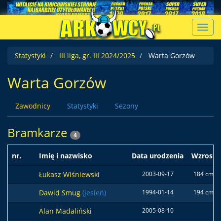
Toggl
navig
Statystyki
III liga, gr. III 2024/2025
Warta Gorzów
Warta Gorzów
Zawodnicy
Statystyki
Sezony
Bramkarze
4
nr.
Imię i nazwisko
Data urodzenia
Wzrost
Łukasz Wiśniewski
2003-09-17
184 cm
Dawid Smug
(jesień)
1994-01-14
194 cm
Alan Madaliński
2005-08-10