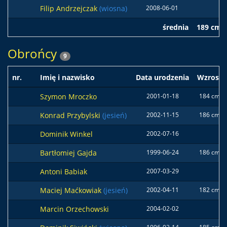
Filip Andrzejczak
(wiosna)
2008-06-01
średnia
189 cm
Obrońcy
9
nr.
Imię i nazwisko
Data urodzenia
Wzrost
Szymon Mroczko
2001-01-18
184 cm
Konrad Przybylski
(jesień)
2002-11-15
186 cm
Dominik Winkel
2002-07-16
Bartłomiej Gajda
1999-06-24
186 cm
Antoni Babiak
2007-03-29
Maciej Maćkowiak
(jesień)
2002-04-11
182 cm
Marcin Orzechowski
2004-02-02