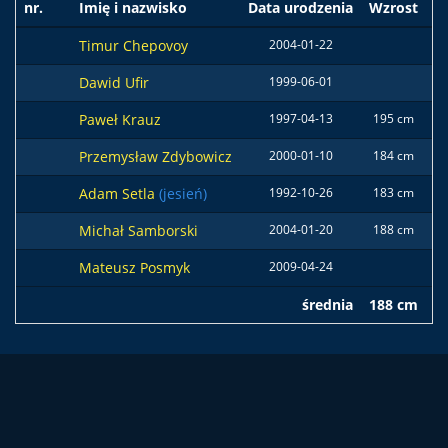
nr.
Imię i nazwisko
Data urodzenia
Wzrost
W
Timur Chepovoy
2004-01-22
Dawid Ufir
1999-06-01
Paweł Krauz
1997-04-13
195 cm
8
Przemysław Zdybowicz
2000-01-10
184 cm
6
Adam Setla
(jesień)
1992-10-26
183 cm
8
Michał Samborski
2004-01-20
188 cm
7
Mateusz Posmyk
2009-04-24
średnia
188 cm
7