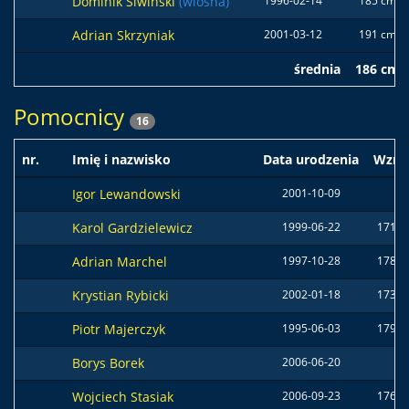
Dominik Siwiński
(wiosna)
1996-02-14
185 cm
Adrian Skrzyniak
2001-03-12
191 cm
średnia
186 cm
Pomocnicy
16
nr.
Imię i nazwisko
Data urodzenia
Wzro
Igor Lewandowski
2001-10-09
Karol Gardzielewicz
1999-06-22
171 c
Adrian Marchel
1997-10-28
178 c
Krystian Rybicki
2002-01-18
173 c
Piotr Majerczyk
1995-06-03
179 c
Borys Borek
2006-06-20
Wojciech Stasiak
2006-09-23
176 c