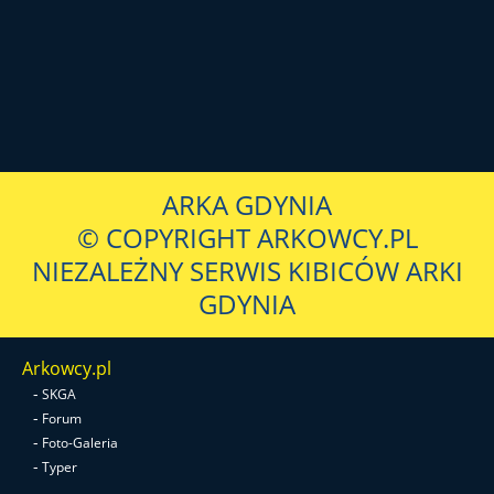
ARKA GDYNIA
© COPYRIGHT ARKOWCY.PL
NIEZALEŻNY SERWIS KIBICÓW ARKI
GDYNIA
Arkowcy.pl
-
SKGA
-
Forum
-
Foto-Galeria
-
Typer