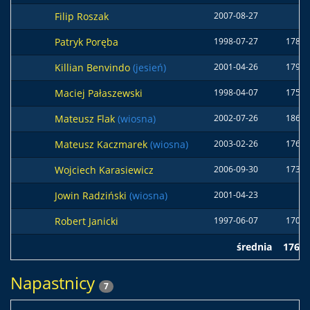
Filip Roszak
2007-08-27
Patryk Poręba
1998-07-27
178 c
Killian Benvindo
(jesień)
2001-04-26
179 c
Maciej Pałaszewski
1998-04-07
175 c
Mateusz Flak
(wiosna)
2002-07-26
186 c
Mateusz Kaczmarek
(wiosna)
2003-02-26
176 c
Wojciech Karasiewicz
2006-09-30
173 c
Jowin Radziński
(wiosna)
2001-04-23
Robert Janicki
1997-06-07
170 c
średnia
176 
Napastnicy
7