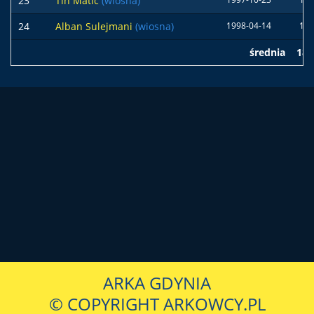
23
Tin Matić
(wiosna)
24
Alban Sulejmani
(wiosna)
1998-04-14
182
średnia
183
ARKA GDYNIA
© COPYRIGHT ARKOWCY.PL