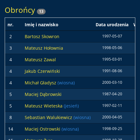
Obrońcy
13
nr.
Imię i nazwisko
Data urodzenia
Wz
2
Bartosz Skowron
1997-05-07
18
3
Mateusz Hołownia
1998-05-06
18
4
Mateusz Zawal
1995-03-01
18
4
Jakub Czerwiński
1991-08-06
18
4
Michał Gładysz
(wiosna)
2000-03-10
18
5
Maciej Dąbrowski
1987-04-20
19
5
Mateusz Wieteska
(jesień)
1997-02-11
18
8
Sebastian Walukiewicz
(wiosna)
2000-04-05
14
Maciej Ostrowski
(wiosna)
1998-09-25