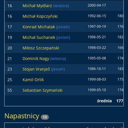
16
Michał Mydlarz
(wiosna)
2000-04-17
16
Michał Kopczyński
1992-06-15
180 c
17
Konrad Michalak
(jesień)
1997-09-19
176 c
19
Michał Suchanek
(jesień)
1996-05-21
182 c
20
Miłosz Szczepański
1998-03-22
166 c
21
Dominik Nagy
(wiosna)
1995-05-08
174 c
23
Stojan Vranješ
(jesień)
1986-10-11
183 c
25
Kamil Orlik
1999-08-03
175 c
55
Sebastian Szymański
1999-05-10
174 c
średnia
177 c
Napastnicy
13