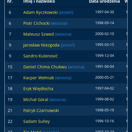
nr.
Imię i nazwisko
Data urodzenia
Wzr
6
Adam Ryczkowski
(jesień)
1997-04-30
178
6
Piotr Cichocki
(wiosna)
1998-09-14
7
Mateusz Szwed
(wiosna)
2000-02-10
177
9
Jarosław Niezgoda
(jesień)
1995-03-15
185
9
Sandro Kulenović
1999-12-04
187
15
Daniel Chima Chukwu
(wiosna)
1991-04-04
180
17
Kacper Wełniak
(wiosna)
2000-05-21
185
18
Eryk Więdłocha
1997-04-02
182
19
Michał Góral
(wiosna)
1999-08-02
190
21
Patryk Czarnowski
1998-05-19
178
22
Sadam Sulley
1996-10-16
190
1997-10-23
178