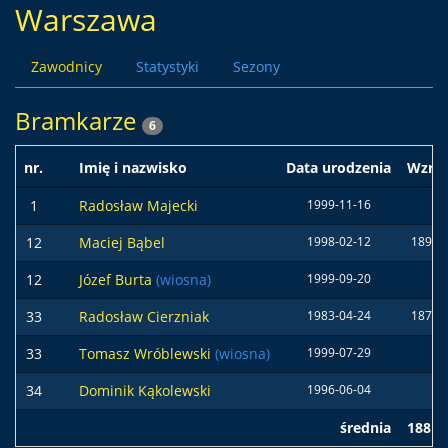
Warszawa
Zawodnicy
Statystyki
Sezony
Bramkarze
6
nr.
Imię i nazwisko
Data urodzenia
Wzros
1
Radosław Majecki
1999-11-16
12
Maciej Bąbel
1998-02-12
189 c
12
Józef Burta
(wiosna)
1999-09-20
33
Radosław Cierzniak
1983-04-24
187 c
33
Tomasz Wróblewski
(wiosna)
1999-07-29
34
Dominik Kąkolewski
1996-06-04
średnia
188 c