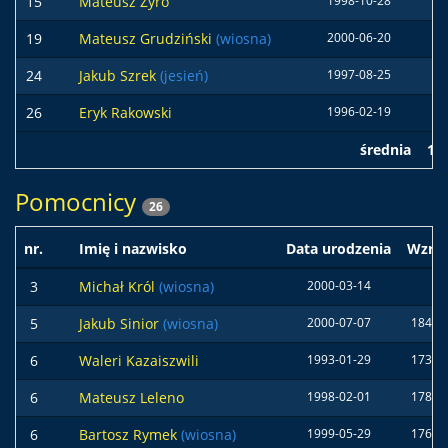
15
Mateusz Żyro
1998-10-28
18
19
Mateusz Grudziński
(wiosna)
2000-06-20
24
Jakub Szrek
(jesień)
1997-08-25
17
26
Eryk Rakowski
1996-02-19
17
średnia
18
Pomocnicy
26
nr.
Imię i nazwisko
Data urodzenia
Wzros
3
Michał Król
(wiosna)
2000-03-14
5
Jakub Sinior
(wiosna)
2000-07-07
184 c
6
Waleri Kazaiszwili
1993-01-29
173 c
6
Mateusz Leleno
1998-02-01
178 c
6
Bartosz Rymek
(wiosna)
1999-05-29
176 c