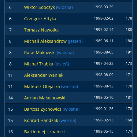
6
Wiktor Sobczyk
(wiosna)
1998-03-29
6
Grzegorz Aftyka
1998-02-02
178 c
7
Tomasz Nawotka
1997-02-14
180 c
8
Michaił Aleksandrow
(jesień)
1989-06-11
180 c
8
Rafał Makowski
(wiosna)
1996-08-05
191 c
8
Michał Trąbka
(jesień)
1997-04-22
173 c
11
Aleksander Waniek
1998-08-09
171 c
11
Mateusz Olejarka
(wiosna)
1999-08-13
170 c
14
Adrian Małachowski
1998-05-10
181 c
15
Bartosz Zychowicz
(wiosna)
1999-01-26
178 c
15
Konrad Handzlik
(wiosna)
1998-02-13
168 c
16
Bartłomiej Urbański
1998-05-15
174 c