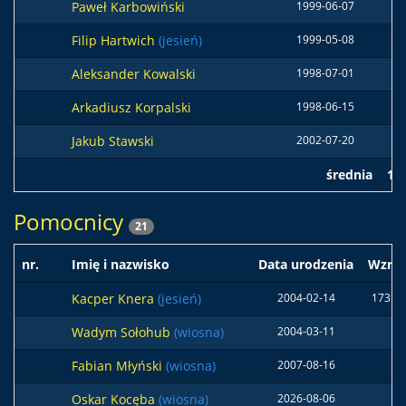
Paweł Karbowiński
1999-06-07
18
Filip Hartwich
(jesień)
1999-05-08
17
Aleksander Kowalski
1998-07-01
19
Arkadiusz Korpalski
1998-06-15
Jakub Stawski
2002-07-20
17
średnia
18
Pomocnicy
21
nr.
Imię i nazwisko
Data urodzenia
Wzros
Kacper Knera
(jesień)
2004-02-14
173 c
Wadym Sołohub
(wiosna)
2004-03-11
Fabian Młyński
(wiosna)
2007-08-16
Oskar Kocęba
(wiosna)
2026-08-06