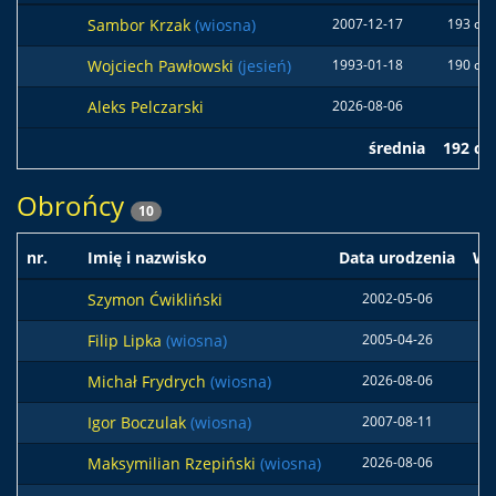
Sambor Krzak
(wiosna)
2007-12-17
193 cm
Wojciech Pawłowski
(jesień)
1993-01-18
190 cm
Aleks Pelczarski
2026-08-06
średnia
192 c
Obrońcy
10
nr.
Imię i nazwisko
Data urodzenia
Wz
Szymon Ćwikliński
2002-05-06
Filip Lipka
(wiosna)
2005-04-26
19
Michał Frydrych
(wiosna)
2026-08-06
Igor Boczulak
(wiosna)
2007-08-11
Maksymilian Rzepiński
(wiosna)
2026-08-06