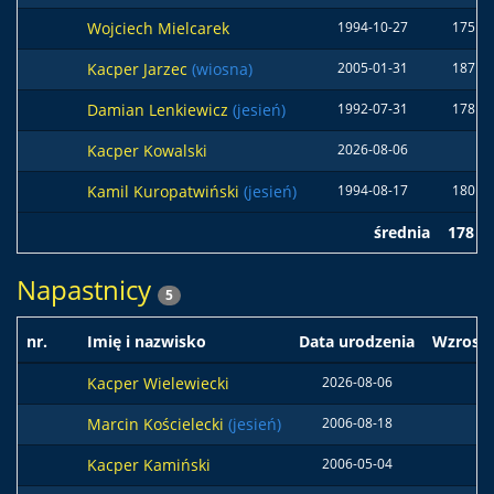
Wojciech Mielcarek
1994-10-27
175 c
Kacper Jarzec
(wiosna)
2005-01-31
187 c
Damian Lenkiewicz
(jesień)
1992-07-31
178 c
Kacper Kowalski
2026-08-06
Kamil Kuropatwiński
(jesień)
1994-08-17
180 c
średnia
178 c
Napastnicy
5
nr.
Imię i nazwisko
Data urodzenia
Wzrost
Kacper Wielewiecki
2026-08-06
Marcin Kościelecki
(jesień)
2006-08-18
Kacper Kamiński
2006-05-04