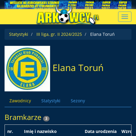
Toggl
navig
Statystyki
III liga, gr. II 2024/2025
Elana Toruń
Elana Toruń
Zawodnicy
Statystyki
Sezony
Bramkarze
3
nr.
Imię i nazwisko
Data urodzenia
Wzros