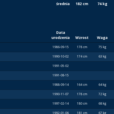
średnia
182 cm
74 kg
Data
urodzenia
Wzrost
Waga
1986-09-15
178 cm
75 kg
1990-10-02
174 cm
63 kg
1991-05-02
1991-08-15
1988-09-14
164 cm
64 kg
1990-11-07
178 cm
72 kg
1997-02-14
180 cm
68 kg
1992-01-06
181 cm
67 kg