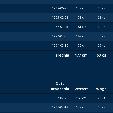
1989-06-25
172 cm
60 kg
1995-02-08
178 cm
68 kg
1988-01-25
181 cm
71 kg
1994-05-01
182 cm
80 kg
1994-05-16
179 cm
69 kg
średnia
177 cm
69 kg
Data
urodzenia
Wzrost
Waga
1997-02-20
183 cm
72 kg
1988-04-12
172 cm
66 kg