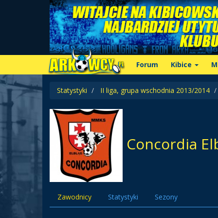
Forum
Kibice
M
Statystyki
II liga, grupa wschodnia 2013/2014
Concordia El
Zawodnicy
Statystyki
Sezony