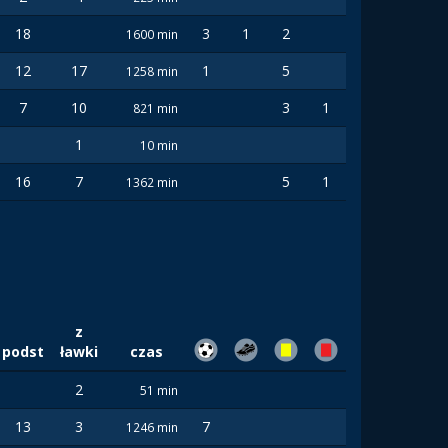
18
3
1
2
1600 min
12
17
1
5
1258 min
7
10
3
1
821 min
1
10 min
16
7
5
1
1362 min
z
podst
ławki
czas
2
51 min
13
3
7
1246 min