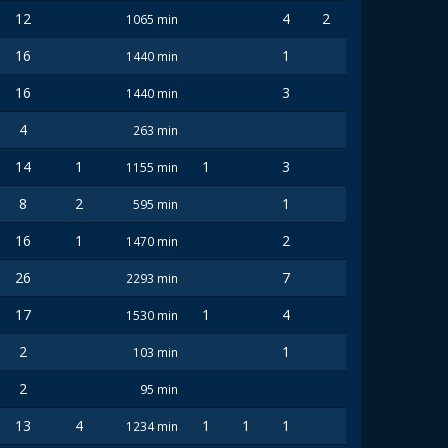
12
4
2
1065 min
16
1
1440 min
16
3
1440 min
4
263 min
14
1
1
3
1155 min
8
2
1
595 min
16
1
2
1470 min
26
7
2293 min
17
1
4
1530 min
2
1
103 min
2
95 min
13
4
1
1
1
1234 min