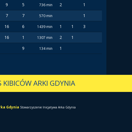
9
5
2
1
736 min
7
7
1
570 min
16
6
1
1
3
1439 min
16
1
2
1
1307 min
9
1
134 min
 KIBICÓW ARKI GDYNIA
Arka Gdynia
Stowarzyszenie Inicjatywa Arka Gdynia