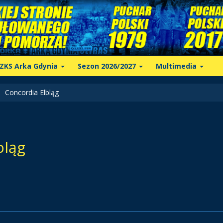
ZKS Arka Gdynia
Sezon 2026/2027
Multimedia
Concordia Elbląg
bląg