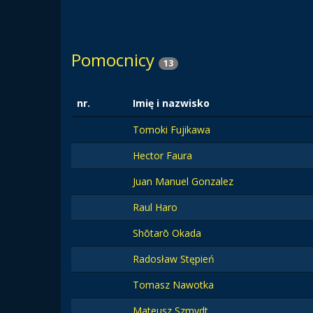
Pomocnicy
13
nr.
Imię i nazwisko
Tomoki Fujikawa
Hector Faura
Juan Manuel Gonzalez
Raul Haro
Shōtarō Okada
Radosław Stępień
Tomasz Nawotka
Mateusz Szmydt