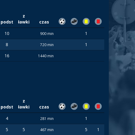
z
podst
ławki
czas
10
1
900 min
8
1
720 min
16
1440 min
z
podst
ławki
czas
4
1
281 min
5
5
5
1
467 min