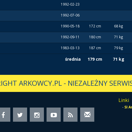
1992-02-23
1992-07-06
1990-05-18
172 cm
68 kg
1992-09-11
180 cm
71 kg
1983-03-13
187 cm
79 kg
średnia
179 cm
71 kg
IGHT ARKOWCY.PL
-
NIEZALEŻNY SERWIS
Linki
-
SI 