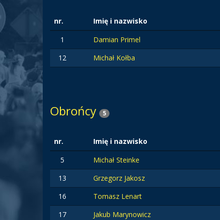
nr.
Imię i nazwisko
1
Damian Primel
12
Michał Kołba
Obrońcy
5
nr.
Imię i nazwisko
5
Michał Steinke
13
Grzegorz Jakosz
16
Tomasz Lenart
17
Jakub Marynowicz