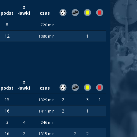
z
podst
ławki
czas
8
720 min
12
1
1080 min
z
podst
ławki
czas
15
2
3
1
1329 min
16
2
1
1411 min
3
4
246 min
16
2
2
2
1315 min