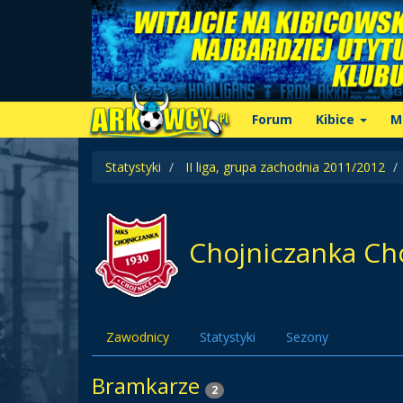
Forum
Kibice
M
Statystyki
II liga, grupa zachodnia 2011/2012
Chojniczanka Ch
Zawodnicy
Statystyki
Sezony
Bramkarze
2