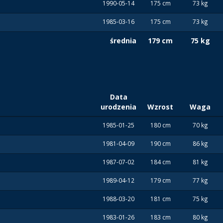
1990-05-14
175 cm
73 kg
1985-03-16
175 cm
73 kg
średnia
179 cm
75 kg
Data
urodzenia
Wzrost
Waga
1985-01-25
180 cm
70 kg
1981-04-09
190 cm
86 kg
1987-07-02
184 cm
81 kg
1989-04-12
179 cm
77 kg
1988-03-20
181 cm
75 kg
1983-01-26
183 cm
80 kg