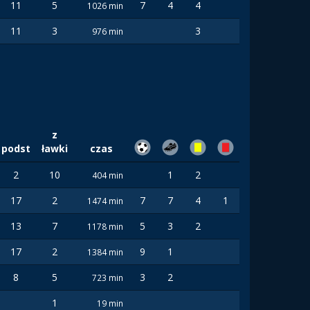
11
5
7
4
4
1026 min
11
3
3
976 min
z
podst
ławki
czas
2
10
1
2
404 min
17
2
7
7
4
1
1474 min
13
7
5
3
2
1178 min
17
2
9
1
1384 min
8
5
3
2
723 min
1
19 min