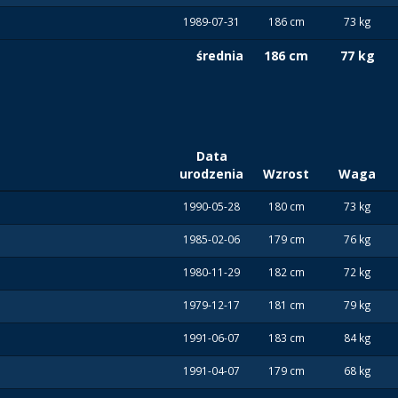
1989-07-31
186 cm
73 kg
średnia
186 cm
77 kg
Data
urodzenia
Wzrost
Waga
1990-05-28
180 cm
73 kg
1985-02-06
179 cm
76 kg
1980-11-29
182 cm
72 kg
1979-12-17
181 cm
79 kg
1991-06-07
183 cm
84 kg
1991-04-07
179 cm
68 kg