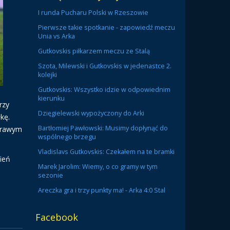
I runda Pucharu Polski w Rzeszowie
Pierwsze takie spotkanie - zapowiedź meczu
Unia vs Arka
Gutkovskis piłkarzem meczu ze Stalą
Szota, Milewski i Gutkovskis w jedenastce 2.
kolejki
Gutkovskis: Wszystko idzie w odpowiednim
kierunku
rzy
Dzięgielewski wypożyczony do Arki
kę.
Bartłomiej Pawłowski: Musimy dopłynąć do
 prawym
wspólnego brzegu
Vladislavs Gutkovskis: Czekałem na te bramki
ień
Marek Jarolim: Wiemy, o co gramy w tym
sezonie
Areczka gra i trzy punkty ma! - Arka 4:0 Stal
Facebook