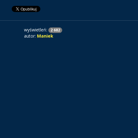
wyświetleń:
2 682
autor:
Maniek