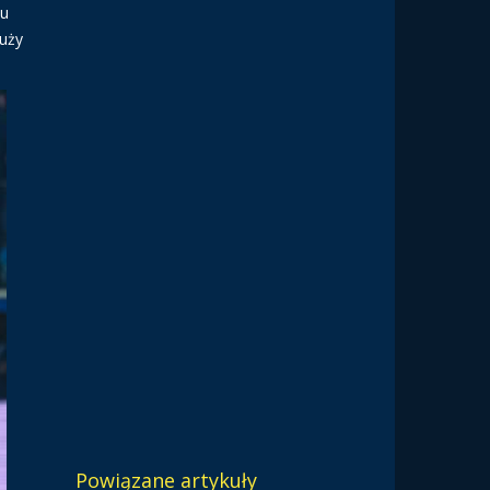
ku
duży
Powiązane artykuły