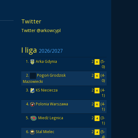
Twitter
Twitter @arkowcypl
I liga
2026/2027
2
(5-
1.
Arka Gdynia
6
0)
2
(4-
2.
Pogoń Grodzisk
6
0)
Mazowiecki
2
(4-
3.
KS Nieciecza
6
1)
2
(4-
4.
Polonia Warszawa
6
1)
2
(3-
5.
Miedź Legnica
4
1)
2
(5-
6.
Stal Mielec
4
4)