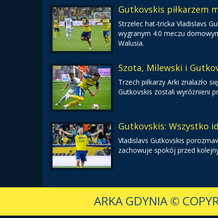
Gutkovskis piłkarzem m
Strzelec hat-tricka Vladislavs
wygranym 4:0 meczu domowym ze
Walusia.
Szota, Milewski i Gutkov
Trzech piłkarzy Arki znalazło się
Gutkovskis zostali wyróżnieni p
Gutkovskis: Wszystko i
Vladislavs Gutkovskis porozmaw
zachowuje spokój przed kolej
ARKA GDYNIA
© COPYR