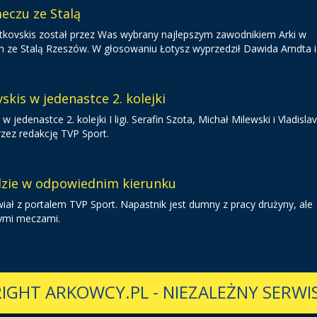
eczu ze Stalą
 Gutkovskis został przez Was wybrany najlepszym zawodnikiem Arki w
 Stalą Rzeszów. W głosowaniu Łotysz wyprzedził Dawida Arndta i 
skis w jedenastce 2. kolejki
 w jedenastce 2. kolejki I ligi. Serafin Szota, Michał Milewski i Vladisla
rzez redakcję TVP Sport.
dzie w odpowiednim kierunku
iał z portalem TVP Sport. Napastnik jest dumny z pracy drużyny, ale
nymi meczami.
IGHT ARKOWCY.PL
-
NIEZALEŻNY SERWIS