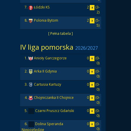
2
(3-
7.
Łódzki KS
4
2)
2
(5-
8.
Polonia Bytom
3
5)
[ Pełna tabela ]
IV liga pomorska
2026/2027
0
(0-
1.
Anioły Garczegorze
0
0)
0
(0-
2.
Arka II Gdynia
0
0)
0
(0-
3.
Cartusia Kartuzy
0
0)
0
(0-
4.
Chojniczanka II Chojnice
0
0)
0
(0-
5.
Czarni Pruszcz Gdański
0
0)
0
(0-
6.
Dolina Speranda
0
0)
Niepoględzie