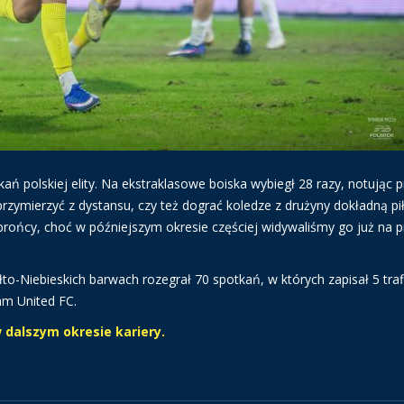
ań polskiej elity. Na ekstraklasowe boiska wybiegł 28 razy, notując p
 przymierzyć z dystansu, czy też dograć koledze z drużyny dokładną pił
rońcy, choć w późniejszym okresie częściej widywaliśmy go już na
o-Niebieskich barwach rozegrał 70 spotkań, w których zapisał 5 traf
ram United FC.
dalszym okresie kariery.