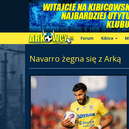
Forum
Kibice
M
Navarro żegna się z Arką