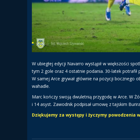
W ubiegłej edycji Navarro wystąpił w większości spotk
tym 2 gole oraz 4 ostatnie podania. 30-latek potrafił
W samej Arce grywał głównie na pozycji bocznego ob
wahadle.
Marc kończy swoją dwuletnią przygodę w Arce. W Żółt
i 14 asyst. Zawodnik podpisał umowę z tajskim Buri
Dziękujemy za występy i życzymy powodzenia w 