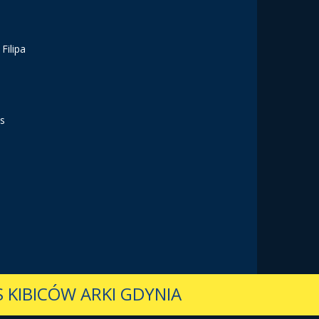
Filipa
vs
 KIBICÓW ARKI GDYNIA