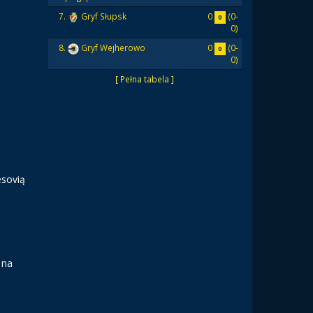
0
(0-
7.
Gryf Słupsk
0
0)
0
(0-
8.
Gryf Wejherowo
0
0)
[ Pełna tabela ]
esovią
 na