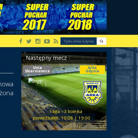
Następny mecz
Unia
Arka
Skierniewice
Gdynia
mowa
użona
I liga - 3 kolejka
poniedziałek, 10.08 | 19:00