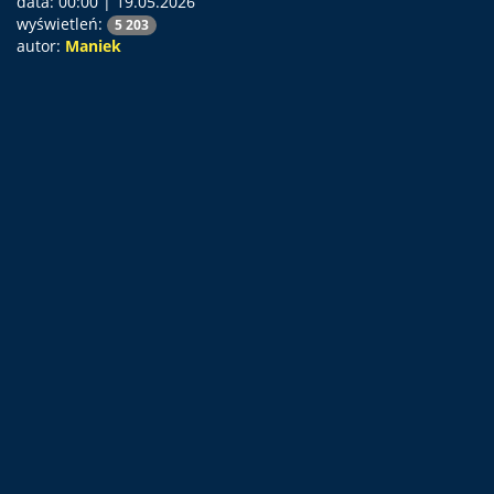
data:
00:00 | 19.05.2026
wyświetleń:
5 203
autor:
Maniek