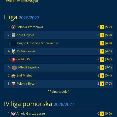
Twitter @arkowcypl
I liga
2026/2027
3
(5-2)
1.
Polonia Warszawa
7
2
(5-0)
2.
Arka Gdynia
6
2
(4-0)
3.
Pogoń Grodzisk Mazowiecki
6
2
(4-1)
4.
KS Nieciecza
6
2
(3-2)
5.
Łódzki KS
4
2
(3-1)
6.
Miedź Legnica
4
2
(5-4)
7.
Stal Mielec
4
3
(7-7)
8.
Polonia Bytom
4
[ Pełna tabela ]
IV liga pomorska
2026/2027
0
(0-0)
1.
Anioły Garczegorze
0