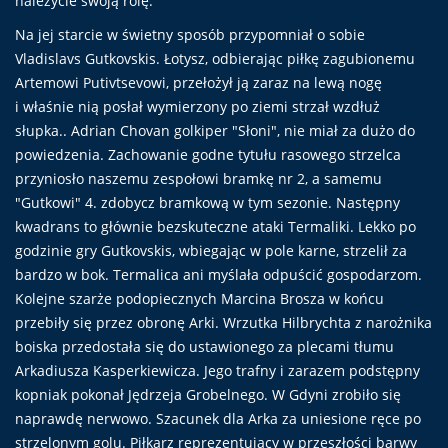
należycie swoją rolę.
Na jej starcie w świetny sposób przypomniał o sobie
Vladislavs Gutkovskis. Łotysz, odbierając piłkę zagubionemu
Artemowi Putivtsevowi, przełożył ją zaraz na lewą nogę
i właśnie nią posłał wymierzony po ziemi strzał wzdłuż
słupka.. Adrian Chovan golkiper "Słoni", nie miał za dużo do
powiedzenia. Zachowanie godne tytułu rasowego strzelca
przyniosło naszemu zespołowi bramkę nr 2, a samemu
"Gutkowi" 4. zdobycz bramkową w tym sezonie. Następny
kwadrans to głównie bezskuteczne ataki Termaliki. Lekko po
godzinie gry Gutkovskis, wbiegając w pole karne, strzelił za
bardzo w bok. Termalica ani myślała odpuścić gospodarzom.
Kolejne szarże podopiecznych Marcina Brosza w końcu
przebiły się przez obronę Arki. Wrzutka Hilbrychta z narożnika
boiska przedostała się do ustawionego za plecami tłumu
Arkadiusza Kasperkiewicza. Jego trafny i zarazem podstępny
kopniak pokonał Jędrzeja Grobelnego. W Gdyni zrobiło się
naprawdę nerwowo. Szacunek dla Arka za uniesione ręce po
strzelonym golu. Piłkarz reprezentujący w przeszłości barwy