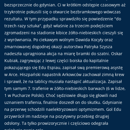
bezsprzecznie do gdynian. Ci w krótkim odstępie czasowym aż
trzykrotnie pokusili się o otwarcie bezbramkowego wówczas
rezultatu. W tym przypadku sprawdziło się powiedzenie "do
trzech razy sztuka", gdyż właśnie za trzecim podejściem
zgromadzeni na stadionie kibice żółto-niebieskich cieszyli się
z wyrównania. Po ciekawym wolnym Dawida Kocyły oraz
zmarnowanej dogodnej okazji autorstwa Patryka Szysza
nadeszła upragniona akcja na miarę bramki do szatni. Oskar
Kubiak, zagrywając z lewej części boiska do kapitalnie
pokazującego się Edu Espiau, zapisał swą premierową asystę
w Arce. Hiszpański napastnik Arkowców zachował zimną krew
i sprawił, że na tablicy musiała nastąpić aktualizacja. Zapisał
tym samym 7. trafienie w żółto-niebieskich barwach (6 w lidze,
1 w Pucharze Polski). Choć sędziowie długo się głowili nad
uznaniem trafienia, finalnie doszedł on do skutku. Gdynianie
na przerwę schodzili naelektryzowani optymizmem. Gol Edu
przywrócił im nadzieje na pozytywny przebieg drugiej
odsłony. Ta tylko prowizorycznie i częściowo odegrała