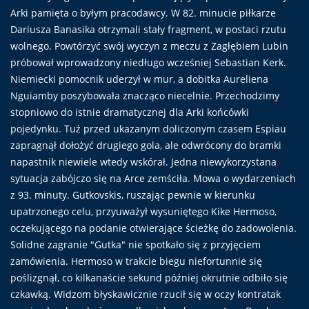
Arki pamięta o byłym pracodawcy. W 82. minucie piłkarze
Dariusza Banasika otrzymali stały fragment, w postaci rzutu
wolnego. Powtórzyć swój wyczyn z meczu z Zagłębiem Lubin
próbował wprowadzony niedługo wcześniej Sebastian Kerk.
Niemiecki pomocnik uderzył w mur, a dobitka Aureliena
Nguiamby poszybowała znacząco niecelnie. Przechodzimy
stopniowo do istnie dramatycznej dla Arki końcówki
pojedynku. Tuż przed ukazanym doliczonym czasem Espiau
zapragnął dołożyć drugiego gola, ale odwrócony do bramki
napastnik niewiele wtedy wskórał. Jedna niewykorzystana
sytuacja zabójczo się na Arce zemściła. Mowa o wydarzeniach
z 93. minuty. Gutkovskis, ruszając pewnie w kierunku
upatrzonego celu, przyuważył wysuniętego Kike Hermoso,
oczekującego na podanie otwierające ścieżkę do zadowolenia.
Solidne zagranie "Gutka" nie spotkało się z przyjęciem
zamówienia. Hermoso w trakcie biegu niefortunnie się
poślizgnął, co kilkanaście sekund później okrutnie odbiło się
czkawką. Widzom błyskawicznie rzucił się w oczy kontratak