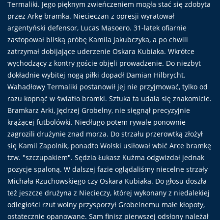
Termaliki. Jego pięknym zwieńczeniem mogła stać się zdobyta
przez Arkę bramka. Niecieczan z opresji wyratował
argentyński defensor, Lucas Masoero. 31-latek ofiarnie
zastopował bliską próbę Kamila Jakubczyka, a po chwili
zatrzymał dobijające uderzenie Oskara Kubiaka. Wkrótce
wychodzący z kontry goście objęli prowadzenie. Do niezbyt
dokładnie wybitej nogą piłki dopadł Damian Hilbrycht.
Wahadłowy Termaliki postanowił jej nie przyjmować, tylko od
razu kopnąć w światło bramki. Sztuka ta udała się znakomicie.
Bramkarz Arki, Jędrzej Grobelny, nie sięgnął precyzyjnie
krążącej futbolówki. Niedługo potem rywale ponownie
zagrozili drużynie znad morza. Do strzału przerowtką złożył
się Kamil Zapolnik, ponadto Wolski usiłował wbić Arce bramkę
tzw. "szczupakiem". Sędzia Łukasz Kuźma odgwizdał jednak
pozycje spaloną. W dalszej fazie oglądaliśmy niecelne strzały
Michała Rzuchowskiego czy Oskara Kubiaka. Do głosu doszła
też jeszcze drużyna z Niecieczy, której wykonany z niedalekiej
odległości rzut wolny przysporzył Grobelnemu małe kłopoty,
ostatecznie opanowane. Sam finisz pierwszej odsłony należał