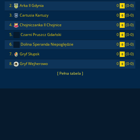
0
(0-0)
2.
Arka II Gdynia
0
0
(0-0)
3.
Cartusia Kartuzy
0
0
(0-0)
4.
Chojniczanka II Chojnice
0
0
(0-0)
5.
Czarni Pruszcz Gdański
0
0
(0-0)
6.
Dolina Speranda Niepoględzie
0
0
(0-0)
7.
Gryf Słupsk
0
0
(0-0)
8.
Gryf Wejherowo
0
[ Pełna tabela ]