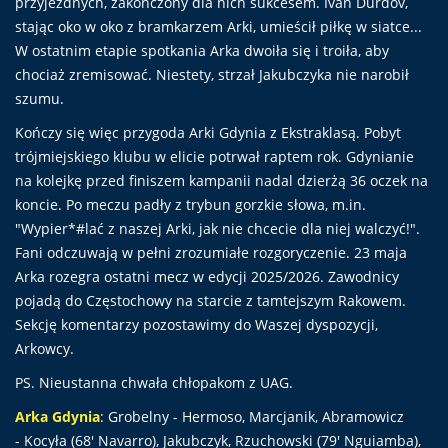
przyjezdnych, zakończony dla nich sukcesem. Ivan Durdov,
stając oko w oko z bramkarzem Arki, umieścił piłkę w siatce...
W ostatnim etapie spotkania Arka dwoiła się i troiła, aby
chociaż zremisować. Niestety, strzał Jakubczyka nie narobił
szumu.
Kończy się więc przygoda Arki Gdynia z Ekstraklasą. Pobyt
trójmiejskiego klubu w elicie potrwał raptem rok. Gdynianie
na kolejkę przed finiszem kampanii nadal dzierżą 36 oczek na
koncie. Po meczu padły z trybun gorzkie słowa, m.in.
"Wypier*#lać z naszej Arki, jak nie chcecie dla niej walczyć!".
Fani odczuwają w pełni zrozumiałe rozgoryczenie. 23 maja
Arka rozegra ostatni mecz w edycji 2025/2026. Zawodnicy
pojadą do Częstochowy na starcie z tamtejszym Rakowem.
Sekcję komentarzy pozostawimy do Waszej dyspozycji,
Arkowcy.
PS. Nieustanna chwała chłopakom z UAG.
Arka Gdynia
: Grobelny - Hermoso, Marcjanik, Abramowicz
- Kocyła (68' Navarro), Jakubczyk, Rzuchowski (79' Nguiamba),