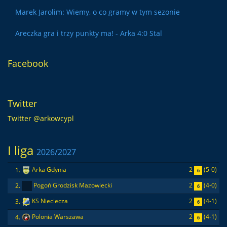
Marek Jarolim: Wiemy, o co gramy w tym sezonie
Areczka gra i trzy punkty ma! - Arka 4:0 Stal
Facebook
Twitter
Twitter @arkowcypl
I liga
2026/2027
2
(5-0)
1.
Arka Gdynia
6
2
(4-0)
2.
Pogoń Grodzisk Mazowiecki
6
2
(4-1)
3.
KS Nieciecza
6
2
(4-1)
4.
Polonia Warszawa
6