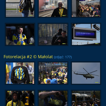
Fotorelacja #2 © Małolat
(zdjęć: 177)