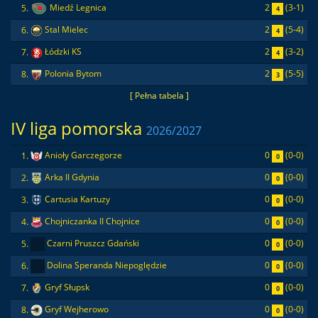
2
(3-1)
5.
Miedź Legnica
4
2
(5-4)
6.
Stal Mielec
4
2
(3-2)
7.
Łódzki KS
4
2
(5-5)
8.
Polonia Bytom
3
[ Pełna tabela ]
IV liga pomorska
2026/2027
0
(0-0)
1.
Anioły Garczegorze
0
0
(0-0)
2.
Arka II Gdynia
0
0
(0-0)
3.
Cartusia Kartuzy
0
0
(0-0)
4.
Chojniczanka II Chojnice
0
0
(0-0)
5.
Czarni Pruszcz Gdański
0
0
(0-0)
6.
Dolina Speranda Niepoględzie
0
0
(0-0)
7.
Gryf Słupsk
0
0
(0-0)
8.
Gryf Wejherowo
0