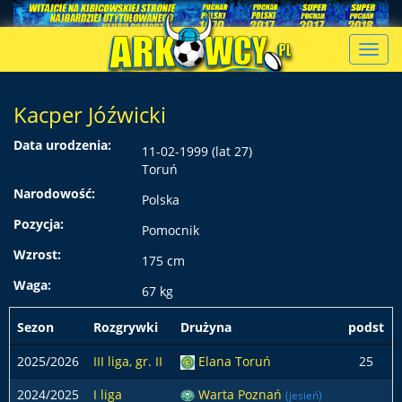
Toggl
navig
Kacper Jóźwicki
Data urodzenia:
11-02-1999 (lat 27)
Toruń
Narodowość:
Polska
Pozycja:
Pomocnik
Wzrost:
175 cm
Waga:
67 kg
Sezon
Rozgrywki
Drużyna
podst
2025/2026
III liga, gr. II
Elana Toruń
25
2024/2025
I liga
Warta Poznań
(jesień)