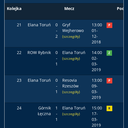
Kolejka
Mecz
Pods
21
Elana Toruń
0
Gryf
13:00
P
-
Wejherowo
01-
2
12-
(szczegóły)
2018
22
ROW Rybnik
0
Elana Toruń
14:00
Z
-
02-
(szczegóły)
1
03-
2019
23
Elana Toruń
0
Resovia
13:00
P
-
Rzeszów
09-
1
03-
(szczegóły)
2019
24
Górnik
1
Elana Toruń
15:00
R
Łęczna
-
17-
(szczegóły)
1
03-
2019