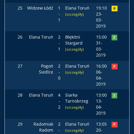
25
Widzew Łódź
1
Elana Toruń
19:10
R
-
23-
(szczegóły)
1
03-
2019
26
Elana Toruń
2
Błękitni
15:00
Z
-
Stargard
31-
1
03-
(szczegóły)
2019
27
Pogoń
2
Elana Toruń
16:00
P
Siedlce
-
06-
(szczegóły)
0
04-
2019
28
Elana Toruń
4
Siarka
13:00
Z
-
Tarnobrzeg
13-
2
04-
(szczegóły)
2019
29
Radomiak
2
Elana Toruń
13:05
P
Radom
-
20-
(szczegóły)