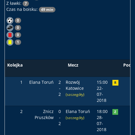
Z ławki:
7
Czas na boisku:
49 min
0
0
0
1
Kolejka
Mecz
Pods
1
Elana Toruń
2
Rozwój
15:00
R
-
Katowice
22-
2
07-
(szczegóły)
2018
2
Znicz
0
Elana Toruń
18:00
Z
Pruszków
-
28-
(szczegóły)
2
07-
2018