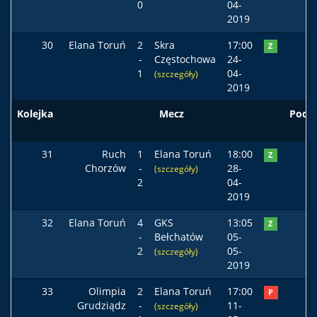
0
04-
2019
30
Elana Toruń
2
Skra
17:00
Z
-
Częstochowa
24-
1
04-
(szczegóły)
2019
Kolejka
Mecz
Pods
31
Ruch
1
Elana Toruń
18:00
Z
Chorzów
-
28-
(szczegóły)
2
04-
2019
32
Elana Toruń
4
GKS
13:05
Z
-
Bełchatów
05-
2
05-
(szczegóły)
2019
33
Olimpia
2
Elana Toruń
17:00
P
Grudziądz
-
11-
(szczegóły)