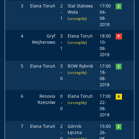
3
Elana Toruń
2
Stal Stalowa
17:00
Z
-
Wola
04-
1
08-
(szczegóły)
2018
4
Gryf
3
Elana Toruń
18:00
P
Wejherowo
-
10-
(szczegóły)
1
08-
2018
5
Elana Toruń
3
ROW Rybnik
17:00
Z
-
18-
(szczegóły)
0
08-
2018
6
Resovia
0
Elana Toruń
17:00
R
Rzeszów
-
22-
(szczegóły)
0
08-
2018
7
Elana Toruń
2
Górnik
15:00
Z
-
Łęczna
26-
0
08-
(szczegóły)