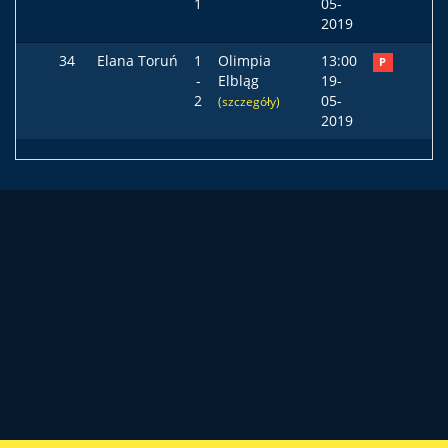
1
05-
2019
34
Elana Toruń
1
Olimpia
13:00
P
-
Elbląg
19-
2
05-
(szczegóły)
2019