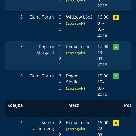
2018
8
Elana Toruń
0
Widzew Łódź
16:00
R
-
01-
(szczegóły)
0
09-
2018
9
Błękitni
1
Elana Toruń
17:00
Z
Stargard
-
19-
(szczegóły)
2
09-
2018
10
Elana Toruń
3
Pogoń
15:00
Z
-
Siedlce
15-
0
09-
(szczegóły)
2018
Kolejka
Mecz
Pods
11
Siarka
2
Elana Toruń
16:00
R
Tarnobrzeg
-
22-
(szczegóły)
2
09-