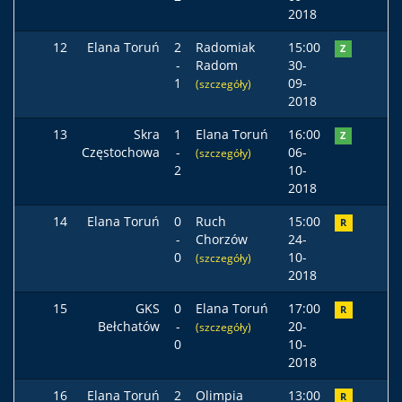
2018
12
Elana Toruń
2
Radomiak
15:00
Z
-
Radom
30-
1
09-
(szczegóły)
2018
13
Skra
1
Elana Toruń
16:00
Z
Częstochowa
-
06-
(szczegóły)
2
10-
2018
14
Elana Toruń
0
Ruch
15:00
R
-
Chorzów
24-
0
10-
(szczegóły)
2018
15
GKS
0
Elana Toruń
17:00
R
Bełchatów
-
20-
(szczegóły)
0
10-
2018
16
Elana Toruń
2
Olimpia
13:00
R