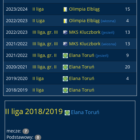
2023/2024
II liga
Olimpia Elbląg
15
2022/2023
II Liga
Olimpia Elbląg
4
(wiosna)
2022/2023
III liga, gr. III
MKS Kluczbork
13
(jesień)
2021/2022
III liga, gr. III
MKS Kluczbork
13
(wiosna)
2021/2022
III liga, gr. II
Elana Toruń
9
(jesień)
2020/2021
III liga, gr. II
Elana Toruń
20
2019/2020
II liga
Elana Toruń
4
2018/2019
II liga
Elana Toruń
II liga 2018/2019
Elana Toruń
mecze:
7
Podstawowy:
0