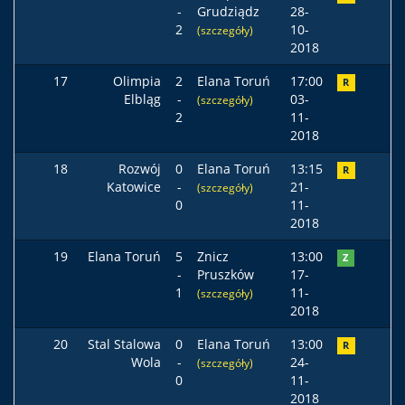
-
Grudziądz
28-
2
10-
(szczegóły)
2018
17
Olimpia
2
Elana Toruń
17:00
R
Elbląg
-
03-
(szczegóły)
2
11-
2018
18
Rozwój
0
Elana Toruń
13:15
R
Katowice
-
21-
(szczegóły)
0
11-
2018
19
Elana Toruń
5
Znicz
13:00
Z
-
Pruszków
17-
1
11-
(szczegóły)
2018
20
Stal Stalowa
0
Elana Toruń
13:00
R
Wola
-
24-
(szczegóły)
0
11-
2018