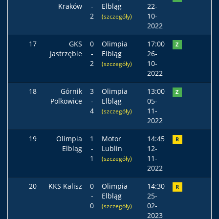
Kraków
-
Elbląg
22-
2
10-
(szczegóły)
2022
17
GKS
0
Olimpia
17:00
Z
Jastrzębie
-
Elbląg
26-
2
10-
(szczegóły)
2022
18
Górnik
3
Olimpia
13:00
Z
Polkowice
-
Elbląg
05-
4
11-
(szczegóły)
2022
19
Olimpia
1
Motor
14:45
R
Elbląg
-
Lublin
12-
1
11-
(szczegóły)
2022
20
KKS Kalisz
0
Olimpia
14:30
R
-
Elbląg
25-
0
02-
(szczegóły)
2023