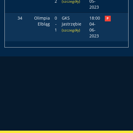
2
05-
(szczegóły)
2023
34
Olimpia
0
GKS
18:00
P
Elbląg
-
Jastrzębie
04-
1
06-
(szczegóły)
2023