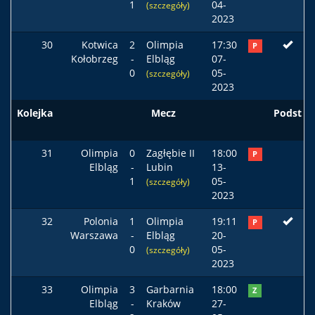
1
04-
(szczegóły)
2023
30
Kotwica
2
Olimpia
17:30
P
Kołobrzeg
-
Elbląg
07-
0
05-
(szczegóły)
2023
Kolejka
Mecz
Podst
31
Olimpia
0
Zagłębie II
18:00
P
Elbląg
-
Lubin
13-
1
05-
(szczegóły)
2023
32
Polonia
1
Olimpia
19:11
P
Warszawa
-
Elbląg
20-
0
05-
(szczegóły)
2023
33
Olimpia
3
Garbarnia
18:00
Z
Elbląg
-
Kraków
27-