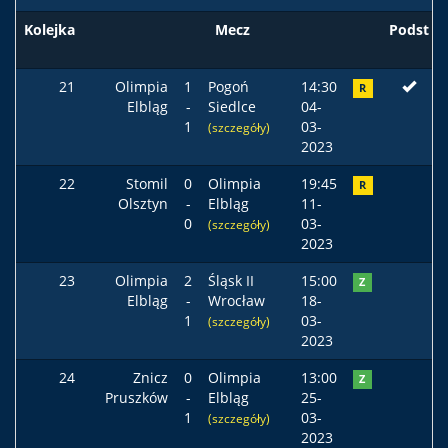
Kolejka
Mecz
Podst
21
Olimpia
1
Pogoń
14:30
R
Elbląg
-
Siedlce
04-
1
03-
(szczegóły)
2023
22
Stomil
0
Olimpia
19:45
R
Olsztyn
-
Elbląg
11-
0
03-
(szczegóły)
2023
23
Olimpia
2
Śląsk II
15:00
Z
Elbląg
-
Wrocław
18-
1
03-
(szczegóły)
2023
24
Znicz
0
Olimpia
13:00
Z
Pruszków
-
Elbląg
25-
1
03-
(szczegóły)
2023