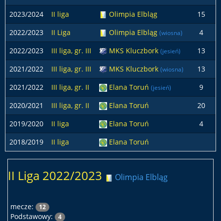
2023/2024
II liga
Olimpia Elbląg
15
2022/2023
II Liga
Olimpia Elbląg
4
(wiosna)
2022/2023
III liga, gr. III
MKS Kluczbork
13
(jesień)
2021/2022
III liga, gr. III
MKS Kluczbork
13
(wiosna)
2021/2022
III liga, gr. II
Elana Toruń
9
(jesień)
2020/2021
III liga, gr. II
Elana Toruń
20
2019/2020
II liga
Elana Toruń
4
2018/2019
II liga
Elana Toruń
II Liga 2022/2023
Olimpia Elbląg
mecze:
12
Podstawowy:
4