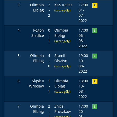
3
Olimpia
2
KKS Kalisz
17:00
R
Elbląg
-
31-
(szczegóły)
2
07-
2022
4
Pogoń
0
Olimpia
17:00
Z
Siedlce
-
Elbląg
06-
1
08-
(szczegóły)
2022
5
Olimpia
4
Stomil
19:00
Z
Elbląg
-
Olsztyn
10-
0
08-
(szczegóły)
2022
6
Śląsk II
1
Olimpia
13:00
R
Wrocław
-
Elbląg
13-
1
08-
(szczegóły)
2022
7
Olimpia
2
Znicz
17:00
Z
Elbląg
-
Pruszków
20-
1
08-
(szczegóły)