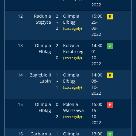
2022
12
Radunia
2
Olimpia
15:00
R
Stężyca
-
Elbląg
25-
2
09-
(szczegóły)
2022
13
Olimpia
2
Kotwica
14:30
Z
Elbląg
-
Kołobrzeg
01-
0
10-
(szczegóły)
2022
14
Zagłębie II
1
Olimpia
14:00
R
Lubin
-
Elbląg
08-
1
10-
(szczegóły)
2022
15
Olimpia
0
Polonia
15:00
P
Elbląg
-
Warszawa
15-
2
10-
(szczegóły)
2022
16
Garbarnia
1
Olimpia
13:00
Z