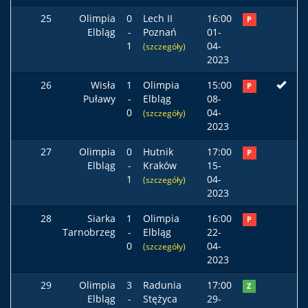
25
Olimpia
0
Lech II
16:00
P
Elbląg
-
Poznań
01-
1
04-
(szczegóły)
2023
26
Wisła
1
Olimpia
15:00
P
Puławy
-
Elbląg
08-
0
04-
(szczegóły)
2023
27
Olimpia
0
Hutnik
17:00
P
Elbląg
-
Kraków
15-
1
04-
(szczegóły)
2023
28
Siarka
1
Olimpia
16:00
P
Tarnobrzeg
-
Elbląg
22-
0
04-
(szczegóły)
2023
29
Olimpia
3
Radunia
17:00
Z
Elbląg
-
Stężyca
29-