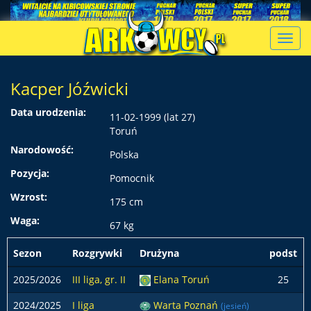
Toggl
navig
Kacper Jóźwicki
Data urodzenia:
11-02-1999 (lat 27)
Toruń
Narodowość:
Polska
Pozycja:
Pomocnik
Wzrost:
175 cm
Waga:
67 kg
Sezon
Rozgrywki
Drużyna
podst
2025/2026
III liga, gr. II
Elana Toruń
25
2024/2025
I liga
Warta Poznań
(jesień)