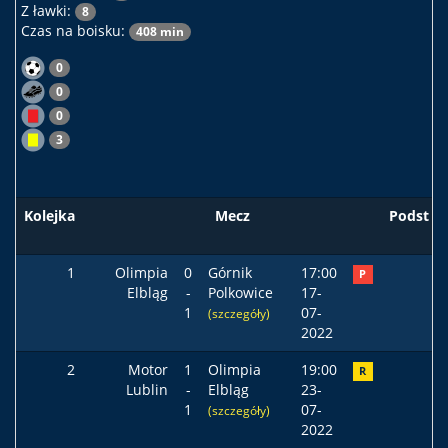
Z ławki:
8
Czas na boisku:
408 min
0
0
0
3
Kolejka
Mecz
Podst
1
Olimpia
0
Górnik
17:00
P
Elbląg
-
Polkowice
17-
1
07-
(szczegóły)
2022
2
Motor
1
Olimpia
19:00
R
Lublin
-
Elbląg
23-
1
07-
(szczegóły)
2022