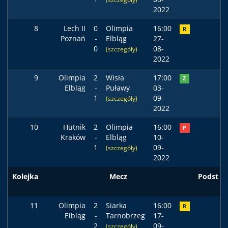
2022
8
Lech II
0
Olimpia
16:00
R
Poznań
-
Elbląg
27-
0
08-
(szczegóły)
2022
9
Olimpia
2
Wisła
17:00
Z
Elbląg
-
Puławy
03-
1
09-
(szczegóły)
2022
10
Hutnik
2
Olimpia
16:00
P
Kraków
-
Elbląg
10-
1
09-
(szczegóły)
2022
Kolejka
Mecz
Podst
11
Olimpia
2
Siarka
16:00
R
Elbląg
-
Tarnobrzeg
17-
2
09-
(szczegóły)