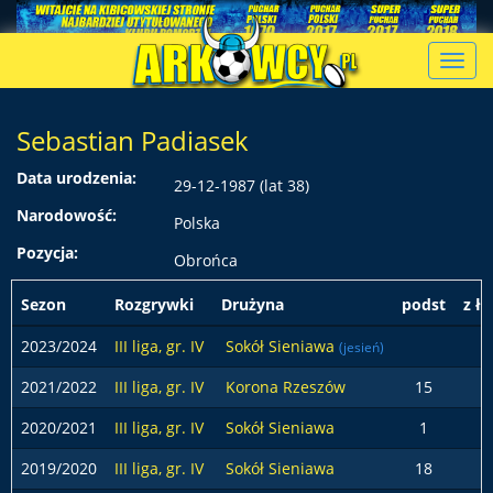
Toggl
navig
Sebastian Padiasek
Data urodzenia:
29-12-1987 (lat 38)
Narodowość:
Polska
Pozycja:
Obrońca
Sezon
Rozgrywki
Drużyna
podst
z ł
2023/2024
III liga, gr. IV
Sokół Sieniawa
(jesień)
2021/2022
III liga, gr. IV
Korona Rzeszów
15
2020/2021
III liga, gr. IV
Sokół Sieniawa
1
2019/2020
III liga, gr. IV
Sokół Sieniawa
18