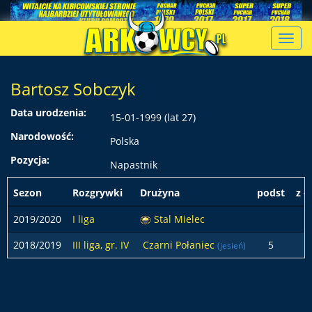
Toggl
navig
Bartosz Sobczyk
Data urodzenia:
15-01-1999 (lat 27)
Narodowość:
Polska
Pozycja:
Napastnik
Sezon
Rozgrywki
Drużyna
podst
z ł
2019/2020
I liga
Stal Mielec
2018/2019
III liga, gr. IV
Czarni Połaniec
5
(jesień)