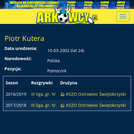
Toggl
navig
Piotr Kutera
Data urodzenia:
10-03-2002 (lat 24)
Narodowość:
Polska
Pozycja:
Pomocnik
Sezon
Rozgrywki
Drużyna
p
2018/2019
III liga, gr. IV
KSZO Ostrowiec Świętokrzyski
2017/2018
III liga, gr. IV
KSZO Ostrowiec Świętokrzyski