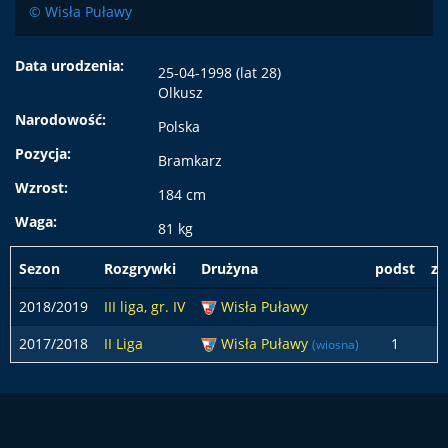
© Wisła Puławy
Data urodzenia:
25-04-1998 (lat 28)
Olkusz
Narodowość:
Polska
Pozycja:
Bramkarz
Wzrost:
184 cm
Waga:
81 kg
Sezon
Rozgrywki
Drużyna
podst
z 
2018/2019
III liga, gr. IV
Wisła Puławy
2017/2018
II Liga
Wisła Puławy
1
(wiosna)