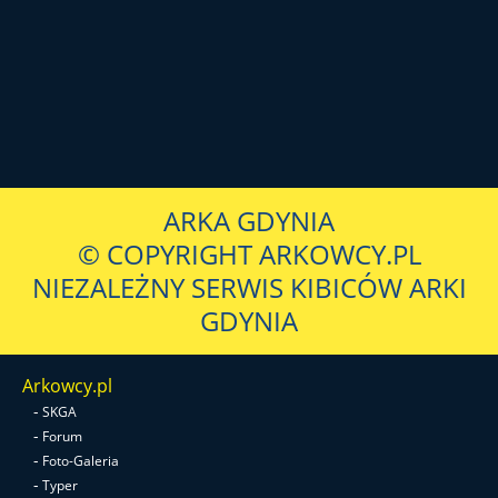
ARKA GDYNIA
© COPYRIGHT ARKOWCY.PL
NIEZALEŻNY SERWIS KIBICÓW ARKI
GDYNIA
Arkowcy.pl
-
SKGA
-
Forum
-
Foto-Galeria
-
Typer