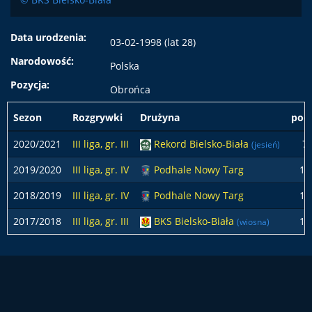
Data urodzenia:
03-02-1998 (lat 28)
Narodowość:
Polska
Pozycja:
Obrońca
Sezon
Rozgrywki
Drużyna
pod
2020/2021
III liga, gr. III
Rekord Bielsko-Biała
7
(jesień)
2019/2020
III liga, gr. IV
Podhale Nowy Targ
16
2018/2019
III liga, gr. IV
Podhale Nowy Targ
10
2017/2018
III liga, gr. III
BKS Bielsko-Biała
10
(wiosna)