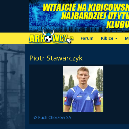
Forum
Kibice
M
Piotr Stawarczyk
© Ruch Chorzów SA