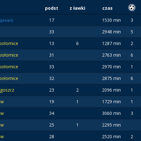
podst
z ławki
czas
17
1530 min
3
(jesień)
33
2948 min
5
połomice
13
6
1287 min
2
połomice
31
2763 min
6
połomice
33
2970 min
1
połomice
32
2875 min
6
dgoszcz
23
2
2096 min
1
ów
19
1
1729 min
1
ów
34
3060 min
3
ów
25
1
2295 min
ów
28
2520 min
2