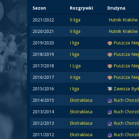
Sezon
Rozgrywki
Drużyna
2021/2022
II liga
Hutnik Kraków
2020/2021
II liga
Hutnik Kraków
2019/2020
I liga
Puszcza Nie
2018/2019
I liga
Puszcza Nie
2017/2018
I Liga
Puszcza Nie
2016/2017
II liga
Puszcza Nie
2015/2016
I liga
Zawisza By
2014/2015
Ekstraklasa
Ruch Chorz
2013/2014
Ekstraklasa
Ruch Chorz
2012/2013
Ekstraklasa
Ruch Chorz
2011/2012
Ekstraklasa
Ruch Chorz