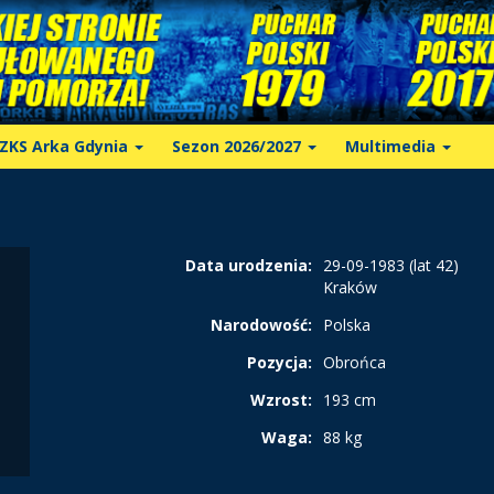
ZKS Arka Gdynia
Sezon 2026/2027
Multimedia
Data urodzenia:
29-09-1983 (lat 42)
Kraków
Narodowość:
Polska
Pozycja:
Obrońca
Wzrost:
193 cm
Waga:
88 kg