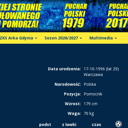
ZKS Arka Gdynia
Sezon 2026/2027
Multimedia
Data urodzenia:
17-10-1996 (lat 29)
Warszawa
Narodowość:
Polska
Pozycja:
Pomocnik
Wzrost:
179 cm
Waga:
70 kg
podst
z ławki
czas