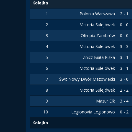
Kolejka
1
Polonia Warszawa
2 - 1
2
Victoria Sulejówek
0 - 0
3
Olimpia Zambrów
0 - 0
4
Victoria Sulejówek
3 - 3
5
Znicz Biała Piska
3 - 1
6
Victoria Sulejówek
3 - 1
7
Świt Nowy Dwór Mazowiecki
3 - 0
8
Victoria Sulejówek
2 - 2
9
Mazur Ełk
3 - 4
10
Legionovia Legionowo
0 - 2
Kolejka