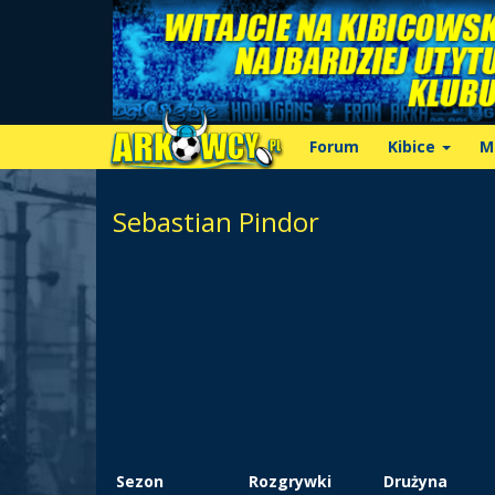
Forum
Kibice
M
Sebastian Pindor
Sezon
Rozgrywki
Drużyna