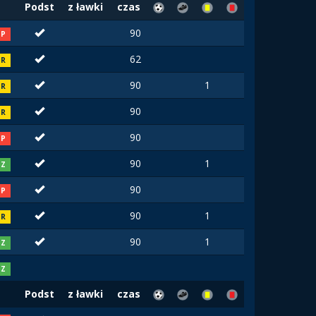
Podst
z ławki
czas
90
P
62
R
90
1
R
90
R
90
P
90
1
Z
90
P
90
1
R
90
1
Z
Z
Podst
z ławki
czas