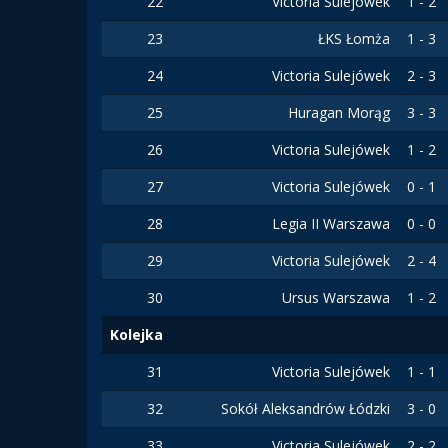
22
Victoria Sulejówek
1 - 2
23
ŁKS Łomża
1 - 3
24
Victoria Sulejówek
2 - 3
25
Huragan Morąg
3 - 3
26
Victoria Sulejówek
1 - 2
27
Victoria Sulejówek
0 - 1
28
Legia II Warszawa
0 - 0
29
Victoria Sulejówek
2 - 4
30
Ursus Warszawa
1 - 2
Kolejka
31
Victoria Sulejówek
1 - 1
32
Sokół Aleksandrów Łódzki
3 - 0
33
Victoria Sulejówek
2 - 2