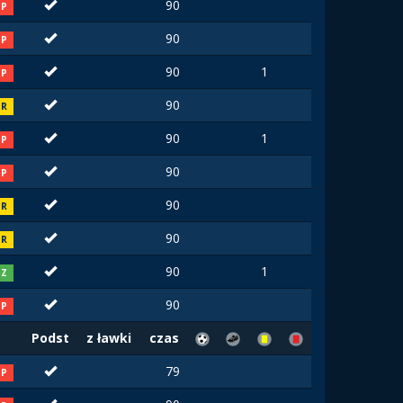
90
P
90
P
90
1
P
90
R
90
1
P
90
P
90
R
90
R
90
1
Z
90
P
Podst
z ławki
czas
79
P