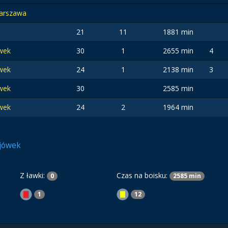
arszawa
21
11
1881 min
ówek
30
1
2655 min
4
ówek
24
1
2138 min
3
ówek
30
2585 min
ówek
24
2
1964 min
ejówek
Z ławki:
Czas na boisku:
0
2585 min
1
12