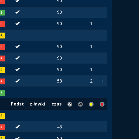
90
P
90
Z
90
1
P
R
90
1
P
90
P
90
1
R
58
2
1
P
Z
Podst
z ławki
czas
R
46
P
90
R