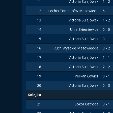
11
Victoria Sulejówek
1 - 2
12
Lechia Tomaszów Mazowiecki
6 - 1
13
Victoria Sulejówek
1 - 2
14
Unia Skierniewice
0 - 0
15
Victoria Sulejówek
0 - 1
16
Ruch Wysokie Mazowieckie
3 - 2
17
Victoria Sulejówek
1 - 1
18
Victoria Sulejówek
2 - 2
19
Pelikan Łowicz
0 - 1
20
Victoria Sulejówek
0 - 3
Kolejka
21
Sokół Ostróda
3 - 1