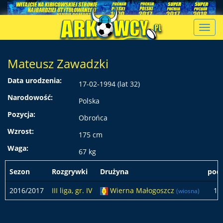
Toggl
navig
Mateusz Zawadzki
Data urodzenia:
17-02-1994 (lat 32)
Narodowość:
Polska
Pozycja:
Obrońca
Wzrost:
175 cm
Waga:
67 kg
Sezon
Rozgrywki
Drużyna
pod
2016/2017
III liga, gr. IV
Wierna Małogoszcz
16
(wiosna)