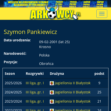
Toggl
navig
Szymon Pankiewicz
Data urodzenia:
09-02-2001 (lat 25)
Krosno
Narodowość:
Polska
Pozycja:
Obrońca
Sezon
Rozgrywki
Drużyna
podst
z
2025/2026
III liga, gr. I
Jagiellonia II Białystok
9
2024/2025
III liga, gr. I
Jagiellonia II Białystok
25
2023/2024
III liga, gr. I
Jagiellonia II Białystok
21
2022/2023
III liga, gr. I
Jagiellonia II Białystok
24