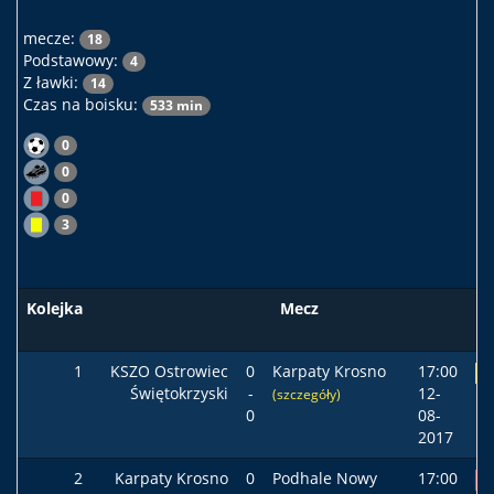
mecze:
18
Podstawowy:
4
Z ławki:
14
Czas na boisku:
533 min
0
0
0
3
Kolejka
Mecz
1
KSZO Ostrowiec
0
Karpaty Krosno
17:00
R
Świętokrzyski
-
12-
(szczegóły)
0
08-
2017
2
Karpaty Krosno
0
Podhale Nowy
17:00
P