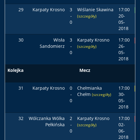
29
Karpaty Krosno
3
Wiślanie Skawina
17:00
Z
-
20-
(szczegóły)
0
05-
2018
30
Wisła
3
Karpaty Krosno
17:00
P
Sandomierz
-
26-
(szczegóły)
0
05-
2018
Kolejka
Mecz
31
Karpaty Krosno
0
Chełmianka
17:00
R
-
Chełm
30-
(szczegóły)
0
05-
2018
32
Wólczanka Wólka
2
Karpaty Krosno
17:00
P
Pełkińska
-
02-
(szczegóły)
0
06-
2018