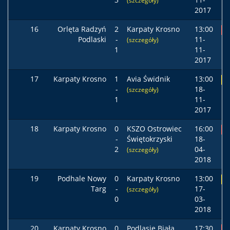
(szczegóły)
2017
16
Orlęta Radzyń
2
Karpaty Krosno
13:00
P
Podlaski
-
11-
(szczegóły)
1
11-
2017
17
Karpaty Krosno
1
Avia Świdnik
13:00
R
-
18-
(szczegóły)
1
11-
2017
18
Karpaty Krosno
0
KSZO Ostrowiec
16:00
P
-
Świętokrzyski
18-
2
04-
(szczegóły)
2018
19
Podhale Nowy
0
Karpaty Krosno
13:00
R
Targ
-
17-
(szczegóły)
0
03-
2018
20
Karpaty Krosno
0
Podlasie Biała
17:30
P