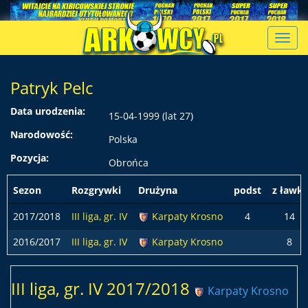
Toggl
navig
Patryk Pelc
Data urodzenia:
15-04-1999 (lat 27)
Narodowość:
Polska
Pozycja:
Obrońca
Sezon
Rozgrywki
Drużyna
podst
z ławki
2017/2018
III liga, gr. IV
Karpaty Krosno
4
14
2016/2017
III liga, gr. IV
Karpaty Krosno
8
III liga, gr. IV 2017/2018
Karpaty Krosno