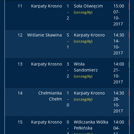
11
Karpaty Krosno
1
Soła Oświęcim
15:00
P
-
07-
(szczegóły)
2
10-
2017
12
Wiślanie Skawina
5
Karpaty Krosno
14:30
P
-
14-
(szczegóły)
1
10-
2017
13
Karpaty Krosno
3
Wisła
14:00
Z
-
Sandomierz
21-
2
10-
(szczegóły)
2017
14
Chełmianka
1
Karpaty Krosno
14:30
P
Chełm
-
28-
(szczegóły)
0
10-
2017
15
Karpaty Krosno
0
Wólczanka Wólka
14:00
P
-
Pełkińska
04-
3
11-