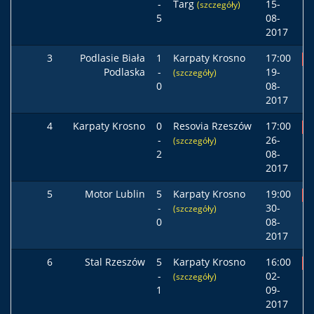
-
Targ
15-
(szczegóły)
5
08-
2017
3
Podlasie Biała
1
Karpaty Krosno
17:00
P
Podlaska
-
19-
(szczegóły)
0
08-
2017
4
Karpaty Krosno
0
Resovia Rzeszów
17:00
P
-
26-
(szczegóły)
2
08-
2017
5
Motor Lublin
5
Karpaty Krosno
19:00
P
-
30-
(szczegóły)
0
08-
2017
6
Stal Rzeszów
5
Karpaty Krosno
16:00
P
-
02-
(szczegóły)
1
09-
2017