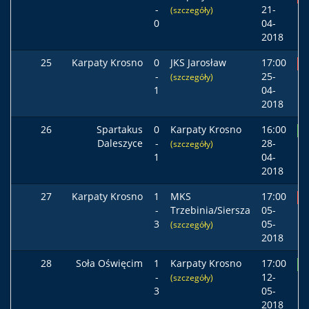
-
21-
(szczegóły)
0
04-
2018
25
Karpaty Krosno
0
JKS Jarosław
17:00
P
-
25-
(szczegóły)
1
04-
2018
26
Spartakus
0
Karpaty Krosno
16:00
Z
Daleszyce
-
28-
(szczegóły)
1
04-
2018
27
Karpaty Krosno
1
MKS
17:00
P
-
Trzebinia/Siersza
05-
3
05-
(szczegóły)
2018
28
Soła Oświęcim
1
Karpaty Krosno
17:00
Z
-
12-
(szczegóły)
3
05-
2018