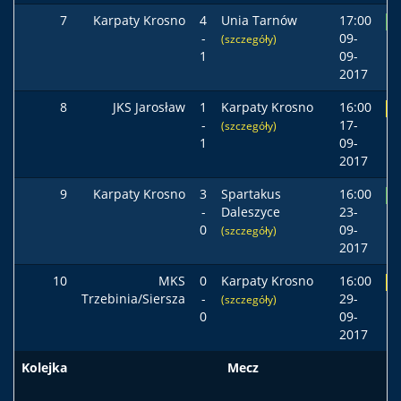
7
Karpaty Krosno
4
Unia Tarnów
17:00
Z
-
09-
(szczegóły)
1
09-
2017
8
JKS Jarosław
1
Karpaty Krosno
16:00
R
-
17-
(szczegóły)
1
09-
2017
9
Karpaty Krosno
3
Spartakus
16:00
Z
-
Daleszyce
23-
0
09-
(szczegóły)
2017
10
MKS
0
Karpaty Krosno
16:00
R
Trzebinia/Siersza
-
29-
(szczegóły)
0
09-
2017
Kolejka
Mecz