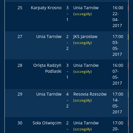
25
Karpaty Krosno
3
Unia Tarnów
16:00
P
-
22-
(szczegóły)
1
04-
2017
27
Unia Tarnów
2
JKS Jarosław
17:00
R
-
03-
(szczegóły)
2
05-
2017
28
Orlęta Radzyń
3
Unia Tarnów
16:00
P
Podlaski
-
07-
(szczegóły)
1
05-
2017
29
Unia Tarnów
4
Resovia Rzeszów
17:00
Z
-
14-
(szczegóły)
2
05-
2017
30
Soła Oświęcim
2
Unia Tarnów
17:00
P
-
20-
(szczegóły)