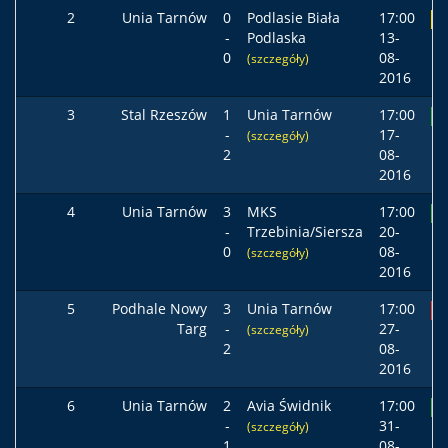
2
Unia Tarnów
0
Podlasie Biała
17:00
R
-
Podlaska
13-
0
08-
(szczegóły)
2016
3
Stal Rzeszów
1
Unia Tarnów
17:00
Z
-
17-
(szczegóły)
2
08-
2016
4
Unia Tarnów
3
MKS
17:00
Z
-
Trzebinia/Siersza
20-
0
08-
(szczegóły)
2016
5
Podhale Nowy
3
Unia Tarnów
17:00
P
Targ
-
27-
(szczegóły)
2
08-
2016
6
Unia Tarnów
2
Avia Świdnik
17:00
Z
-
31-
(szczegóły)
1
08-