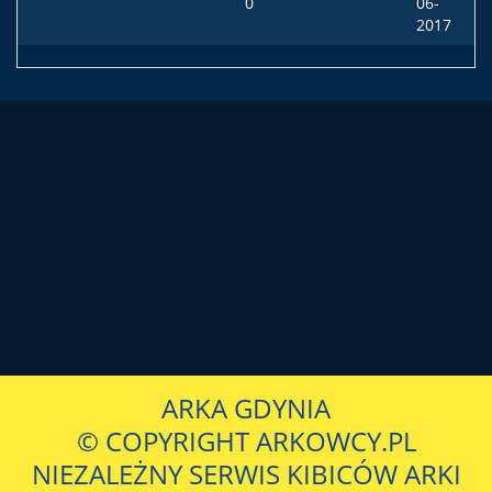
0
06-
2017
ARKA GDYNIA
© COPYRIGHT ARKOWCY.PL
NIEZALEŻNY SERWIS KIBICÓW ARKI