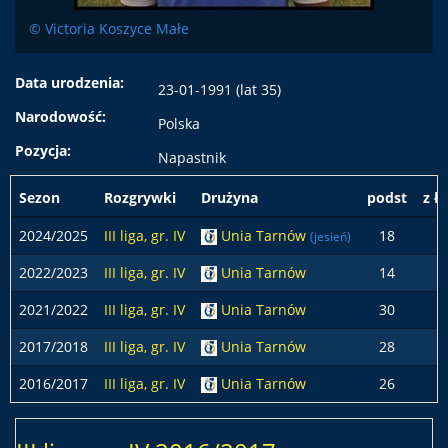
© Victoria Koszyce Małe
Data urodzenia:
23-01-1991 (lat 35)
Narodowość:
Polska
Pozycja:
Napastnik
Sezon
Rozgrywki
Drużyna
podst
z ł
2024/2025
III liga, gr. IV
Unia Tarnów
18
(jesień)
2022/2023
III liga, gr. IV
Unia Tarnów
14
1
2021/2022
III liga, gr. IV
Unia Tarnów
30
2017/2018
III liga, gr. IV
Unia Tarnów
28
2016/2017
III liga, gr. IV
Unia Tarnów
26