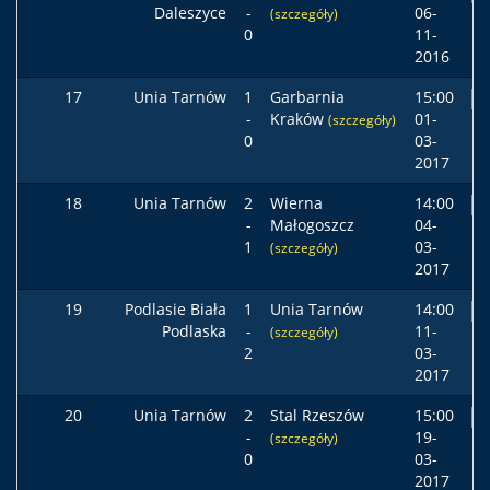
Daleszyce
-
06-
(szczegóły)
0
11-
2016
17
Unia Tarnów
1
Garbarnia
15:00
Z
-
Kraków
01-
(szczegóły)
0
03-
2017
18
Unia Tarnów
2
Wierna
14:00
Z
-
Małogoszcz
04-
1
03-
(szczegóły)
2017
19
Podlasie Biała
1
Unia Tarnów
14:00
Z
Podlaska
-
11-
(szczegóły)
2
03-
2017
20
Unia Tarnów
2
Stal Rzeszów
15:00
Z
-
19-
(szczegóły)
0
03-
2017