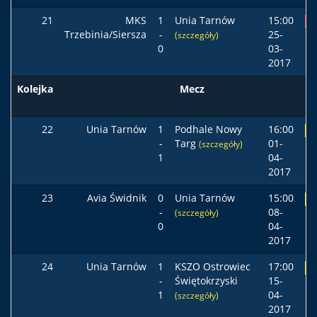
21
MKS
1
Unia Tarnów
15:00
P
Trzebinia/Siersza
-
25-
(szczegóły)
0
03-
2017
Kolejka
Mecz
22
Unia Tarnów
1
Podhale Nowy
16:00
R
-
Targ
01-
(szczegóły)
1
04-
2017
23
Avia Świdnik
0
Unia Tarnów
15:00
R
-
08-
(szczegóły)
0
04-
2017
24
Unia Tarnów
1
KSZO Ostrowiec
17:00
R
-
Świętokrzyski
15-
1
04-
(szczegóły)
2017