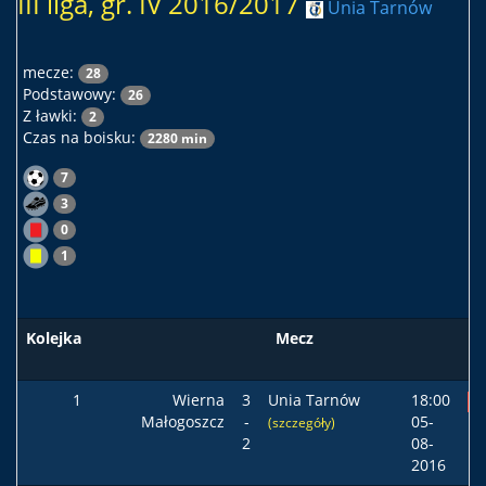
III liga, gr. IV 2016/2017
Unia Tarnów
mecze:
28
Podstawowy:
26
Z ławki:
2
Czas na boisku:
2280 min
7
3
0
1
Kolejka
Mecz
1
Wierna
3
Unia Tarnów
18:00
P
Małogoszcz
-
05-
(szczegóły)
2
08-
2016