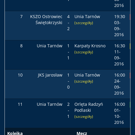
2016
7
KSZO Ostrowiec
4
Unia Tarnów
19:30
P
Świętokrzyski
-
03-
(szczegóły)
2
09-
2016
8
Unia Tarnów
1
Karpaty Krosno
16:30
R
-
11-
(szczegóły)
1
09-
2016
10
JKS Jarosław
1
Unia Tarnów
16:00
P
-
24-
(szczegóły)
0
09-
2016
11
Unia Tarnów
2
Orlęta Radzyń
16:00
Z
-
Podlaski
01-
1
10-
(szczegóły)
2016
Kolejka
Mecz