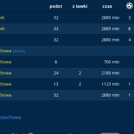
podst
z ławki
czas
ork
32
2880 min
3
ork
33
2889 min
8
32
2880 min
4
ochowa
(jesień)
ochowa
8
700 min
ochowa
24
2
2180 min
ochowa
13
2
1123 min
1
ochowa
32
2880 min
1
ęstochowa