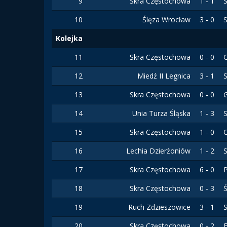
9
Skra Częstochowa
1 - 1
S
10
Ślęza Wrocław
3 - 0
Kolejka
11
Skra Częstochowa
0 - 0
G
12
Miedź II Legnica
3 - 1
13
Skra Częstochowa
0 - 0
14
Unia Turza Śląska
1 - 3
15
Skra Częstochowa
1 - 0
16
Lechia Dzierżoniów
1 - 2
17
Skra Częstochowa
6 - 0
18
Skra Częstochowa
0 - 3
Ś
19
Ruch Zdzieszowice
3 - 1
20
Skra Częstochowa
0 - 2