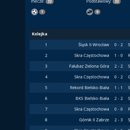
mecze:
Podstawowy:
32
32
1
0
Kolejka
1
Śląsk II Wrocław
0 - 2
2
Skra Częstochowa
1 - 0
3
Falubaz Zielona Góra
2 - 2
4
Skra Częstochowa
0 - 2
5
Rekord Bielsko-Biała
1 - 1
6
BKS Bielsko-Biała
2 - 2
7
Skra Częstochowa
0 - 0
8
Górnik II Zabrze
2 - 3