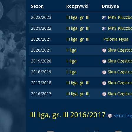
Sezon
Rozgrywki
Drużyna
2022/2023
III liga, gr. III
MKS Kluczb
2021/2022
III liga, gr. III
MKS Kluczb
2020/2021
III liga, gr. III
Polonia Nysa
2020/2021
II liga
Skra Częst
2019/2020
II liga
Skra Częst
2018/2019
II liga
Skra Częst
2017/2018
III liga, gr. III
Skra Częst
2016/2017
III liga, gr. III
Skra Częst
III liga, gr. III 2016/2017
Skra Cz