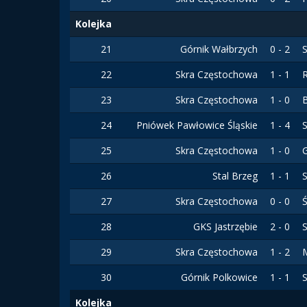
Kolejka
21
Górnik Wałbrzych
0 - 2
22
Skra Częstochowa
1 - 1
R
23
Skra Częstochowa
1 - 0
24
Pniówek Pawłowice Śląskie
1 - 4
25
Skra Częstochowa
1 - 0
G
26
Stal Brzeg
1 - 1
27
Skra Częstochowa
0 - 0
28
GKS Jastrzębie
2 - 0
29
Skra Częstochowa
1 - 2
M
30
Górnik Polkowice
1 - 1
Kolejka