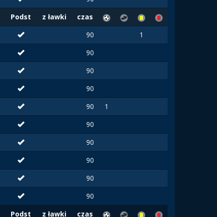
Podst
z ławki
czas
90
1
90
90
90
90
1
90
90
90
90
90
Podst
z ławki
czas