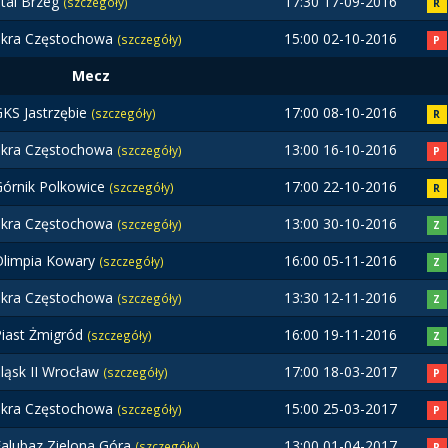
tal Brzeg
17:30 17-09-2016
(szczegóły)
R
Skra Częstochowa
15:00 02-10-2016
(szczegóły)
P
Mecz
KS Jastrzębie
17:00 08-10-2016
(szczegóły)
R
Skra Częstochowa
13:00 16-10-2016
(szczegóły)
P
Górnik Polkowice
17:00 22-10-2016
(szczegóły)
R
Skra Częstochowa
13:00 30-10-2016
(szczegóły)
Z
Olimpia Kowary
16:00 05-11-2016
(szczegóły)
Z
Skra Częstochowa
13:30 12-11-2016
(szczegóły)
Z
Piast Żmigród
16:00 19-11-2016
(szczegóły)
Z
ląsk II Wrocław
17:00 18-03-2017
(szczegóły)
P
Skra Częstochowa
15:00 25-03-2017
(szczegóły)
P
Falubaz Zielona Góra
13:00 01-04-2017
(szczegóły)
P