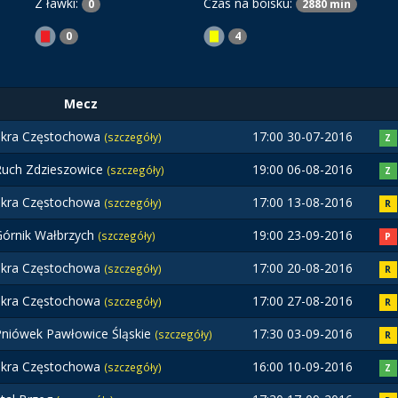
Z ławki:
Czas na boisku:
0
2880 min
0
4
Mecz
Skra Częstochowa
17:00 30-07-2016
(szczegóły)
Z
Ruch Zdzieszowice
19:00 06-08-2016
(szczegóły)
Z
Skra Częstochowa
17:00 13-08-2016
(szczegóły)
R
Górnik Wałbrzych
19:00 23-09-2016
(szczegóły)
P
Skra Częstochowa
17:00 20-08-2016
(szczegóły)
R
Skra Częstochowa
17:00 27-08-2016
(szczegóły)
R
Pniówek Pawłowice Śląskie
17:30 03-09-2016
(szczegóły)
R
Skra Częstochowa
16:00 10-09-2016
(szczegóły)
Z