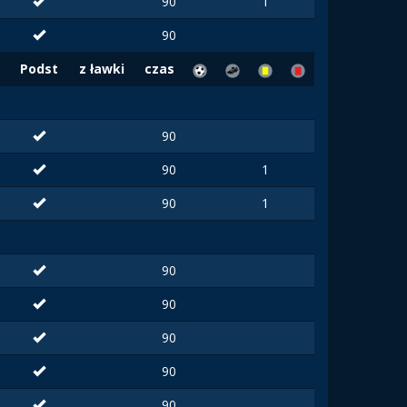
90
1
90
Podst
z ławki
czas
90
90
1
90
1
90
90
90
90
90