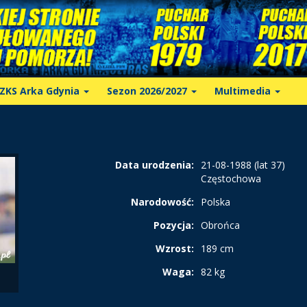
ZKS Arka Gdynia
Sezon 2026/2027
Multimedia
Data urodzenia:
21-08-1988 (lat 37)
Częstochowa
Narodowość:
Polska
Pozycja:
Obrońca
Wzrost:
189 cm
Waga:
82 kg