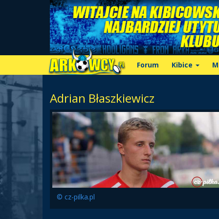
Forum
Kibice
M
Adrian Błaszkiewicz
© cz-pilka.pl