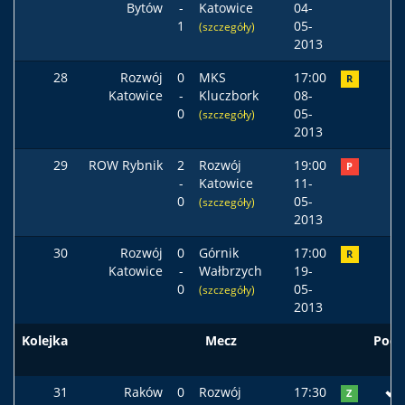
Bytów
-
Katowice
04-
1
05-
(szczegóły)
2013
28
Rozwój
0
MKS
17:00
R
Katowice
-
Kluczbork
08-
0
05-
(szczegóły)
2013
29
ROW Rybnik
2
Rozwój
19:00
P
-
Katowice
11-
0
05-
(szczegóły)
2013
30
Rozwój
0
Górnik
17:00
R
Katowice
-
Wałbrzych
19-
0
05-
(szczegóły)
2013
Kolejka
Mecz
Pods
31
Raków
0
Rozwój
17:30
Z