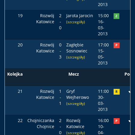
2013
19
Rozwój
2
Jarota Jarocin
15:00
Z
Katowice
-
16-
(szczegóły)
0
03-
2013
20
Rozwój
0
Zagłębie
17:00
P
Katowice
-
Sosnowiec
15-
3
05-
(szczegóły)
2013
Kolejka
Mecz
Pods
21
Rozwój
1
Gryf
11:00
R
Katowice
-
Wejherowo
30-
1
03-
(szczegóły)
2013
22
Chojniczanka
2
Rozwój
16:00
P
Chojnice
-
Katowice
10-
0
04-
(szczegóły)