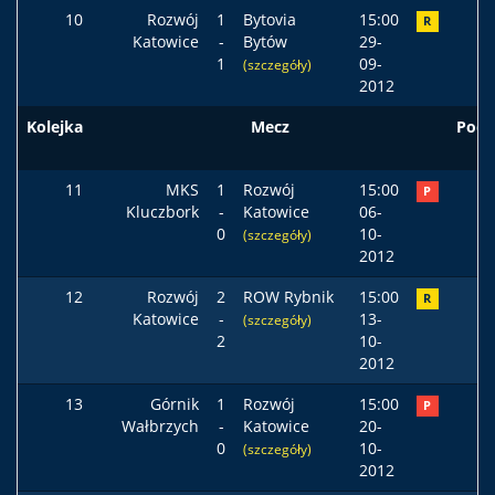
10
Rozwój
1
Bytovia
15:00
R
Katowice
-
Bytów
29-
1
09-
(szczegóły)
2012
Kolejka
Mecz
Pods
11
MKS
1
Rozwój
15:00
P
Kluczbork
-
Katowice
06-
0
10-
(szczegóły)
2012
12
Rozwój
2
ROW Rybnik
15:00
R
Katowice
-
13-
(szczegóły)
2
10-
2012
13
Górnik
1
Rozwój
15:00
P
Wałbrzych
-
Katowice
20-
0
10-
(szczegóły)
2012