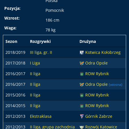
Polska
Pozycja:
Pomocnik
Wzrost:
186 cm
Waga:
78 kg
Sezon
Rozgrywki
Drużyna
2018/2019
III liga, gr. II
Kotwica Kołobrzeg
2017/2018
I Liga
Odra Opole
2016/2017
II liga
ROW Rybnik
2016/2017
II liga
Odra Opole
(wiosna)
2015/2016
II liga
ROW Rybnik
2014/2015
II liga
ROW Rybnik
2012/2013
Ekstraklasa
Górnik Zabrze
2012/2013
II liga, grupa zachodnia
Rozwój Katowice