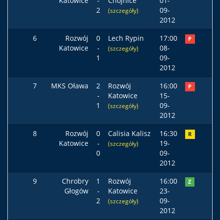
Katowice
-
Chojnice
01-
2
09-
(szczegóły)
2012
6
Rozwój
0
Lech Rypin
17:00
P
Katowice
-
08-
(szczegóły)
1
09-
2012
7
MKS Oława
2
Rozwój
16:00
P
-
Katowice
15-
1
09-
(szczegóły)
2012
8
Rozwój
0
Calisia Kalisz
16:30
R
Katowice
-
19-
(szczegóły)
0
09-
2012
9
Chrobry
1
Rozwój
16:00
Z
Głogów
-
Katowice
23-
2
09-
(szczegóły)
2012