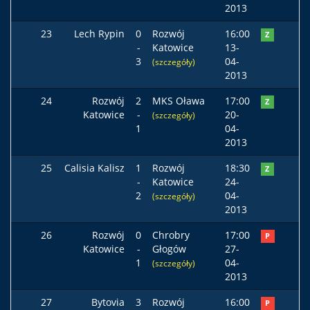
2013
23
Lech Rypin
0
Rozwój
16:00
Z
-
Katowice
13-
3
04-
(szczegóły)
2013
24
Rozwój
2
MKS Oława
17:00
Z
Katowice
-
20-
(szczegóły)
1
04-
2013
25
Calisia Kalisz
1
Rozwój
18:30
Z
-
Katowice
24-
2
04-
(szczegóły)
2013
26
Rozwój
0
Chrobry
17:00
P
Katowice
-
Głogów
27-
1
04-
(szczegóły)
2013
27
Bytovia
3
Rozwój
16:00
P