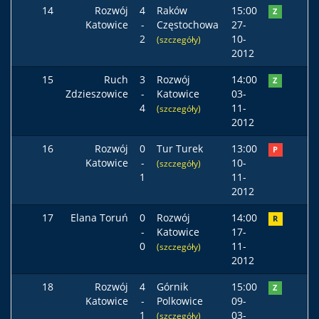
14
Rozwój
4
Raków
15:00
Z
Katowice
-
Częstochowa
27-
2
10-
(szczegóły)
2012
15
Ruch
3
Rozwój
14:00
Z
Zdzieszowice
-
Katowice
03-
4
11-
(szczegóły)
2012
16
Rozwój
0
Tur Turek
13:00
P
Katowice
-
10-
(szczegóły)
1
11-
2012
17
Elana Toruń
0
Rozwój
14:00
R
-
Katowice
17-
0
11-
(szczegóły)
2012
18
Rozwój
4
Górnik
15:00
Z
Katowice
-
Polkowice
09-
1
03-
(szczegóły)