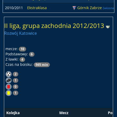
2010/2011
Ekstraklasa
Górnik Zabrze
(wiosna)
II liga, grupa zachodnia 2012/2013
Rozwój Katowice
mecze:
10
Podstawowy:
6
Z ławki:
4
Czas na boisku:
565 min
2
1
0
1
Kolejka
Mecz
Pods