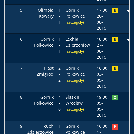
5
Olimpia
1
Górnik
17:00
R
Kowary
-
Polkowice
20-
1
08-
(szczegóły)
2016
6
Górnik
1
Lechia
18:00
R
Polkowice
-
Dzierżoniów
27-
1
08-
(szczegóły)
2016
7
Piast
2
Górnik
16:30
R
Żmigród
-
Polkowice
03-
2
09-
(szczegóły)
2016
8
Górnik
4
Śląsk II
19:00
Z
Polkowice
-
Wrocław
09-
0
09-
(szczegóły)
2016
9
Ruch
1
Górnik
16:00
P
Zdzieszowice
-
Polkowice
17-