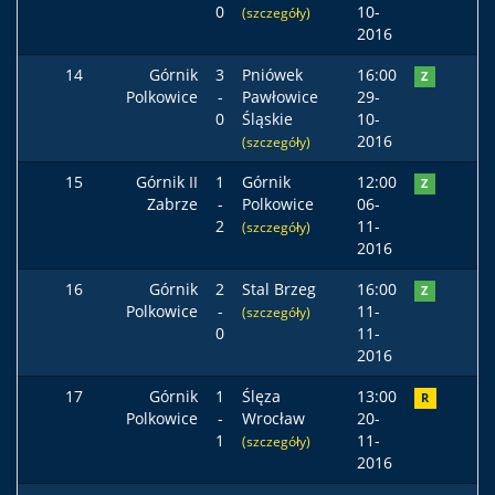
0
10-
(szczegóły)
2016
14
Górnik
3
Pniówek
16:00
Z
Polkowice
-
Pawłowice
29-
0
Śląskie
10-
2016
(szczegóły)
15
Górnik II
1
Górnik
12:00
Z
Zabrze
-
Polkowice
06-
2
11-
(szczegóły)
2016
16
Górnik
2
Stal Brzeg
16:00
Z
Polkowice
-
11-
(szczegóły)
0
11-
2016
17
Górnik
1
Ślęza
13:00
R
Polkowice
-
Wrocław
20-
1
11-
(szczegóły)
2016