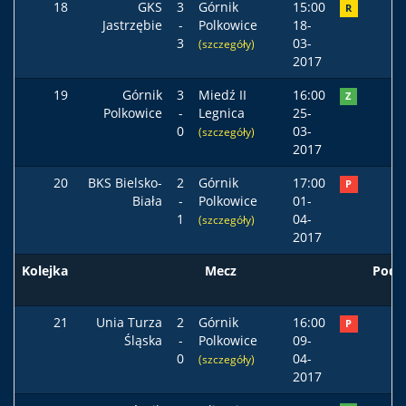
18
GKS
3
Górnik
15:00
R
Jastrzębie
-
Polkowice
18-
3
03-
(szczegóły)
2017
19
Górnik
3
Miedź II
16:00
Z
Polkowice
-
Legnica
25-
0
03-
(szczegóły)
2017
20
BKS Bielsko-
2
Górnik
17:00
P
Biała
-
Polkowice
01-
1
04-
(szczegóły)
2017
Kolejka
Mecz
Pods
21
Unia Turza
2
Górnik
16:00
P
Śląska
-
Polkowice
09-
0
04-
(szczegóły)
2017