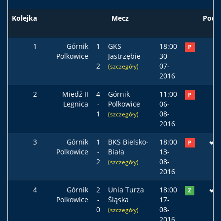
Kolejka
Mecz
Pods
1
Górnik
1
GKS
18:00
P
Polkowice
-
Jastrzębie
30-
2
07-
(szczegóły)
2016
2
Miedź II
4
Górnik
11:00
P
Legnica
-
Polkowice
06-
1
08-
(szczegóły)
2016
3
Górnik
1
BKS Bielsko-
18:00
P
Polkowice
-
Biała
13-
2
08-
(szczegóły)
2016
4
Górnik
2
Unia Turza
18:00
Z
Polkowice
-
Śląska
17-
0
08-
(szczegóły)
2016