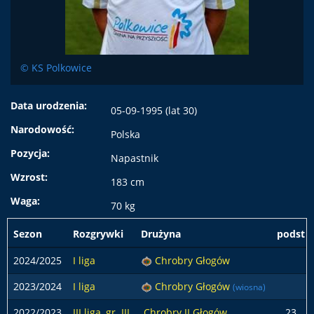
© KS Polkowice
Data urodzenia:
05-09-1995 (lat 30)
Narodowość:
Polska
Pozycja:
Napastnik
Wzrost:
183 cm
Waga:
70 kg
Sezon
Rozgrywki
Drużyna
podst
2024/2025
I liga
Chrobry Głogów
2023/2024
I liga
Chrobry Głogów
(wiosna)
2022/2023
III liga, gr. III
Chrobry II Głogów
23