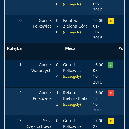
0
09-
(szczegóły)
2016
10
Górnik
0
Falubaz
16:00
R
Polkowice
-
Zielona Góra
01-
0
10-
(szczegóły)
2016
Kolejka
Mecz
Pods
11
Górnik
0
Górnik
16:00
Z
Wałbrzych
-
Polkowice
08-
4
10-
(szczegóły)
2016
12
Górnik
1
Rekord
16:00
P
Polkowice
-
Bielsko-Biała
15-
3
10-
(szczegóły)
2016
13
Skra
0
Górnik
17:00
R
Częstochowa
-
Polkowice
22-