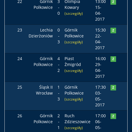
22
Górnik
3
Olimpia
13:00
Z
Polkowice
-
Kowary
15-
0
04-
(szczegóły)
2017
23
Lechia
0
Górnik
15:30
Z
Dzierżoniów
-
Polkowice
22-
3
04-
(szczegóły)
2017
24
Górnik
4
Piast
16:00
Z
Polkowice
-
Żmigród
29-
2
04-
(szczegóły)
2017
25
Śląsk II
1
Górnik
17:30
Z
Wrocław
-
Polkowice
03-
3
05-
(szczegóły)
2017
26
Górnik
2
Ruch
17:00
Z
Polkowice
-
Zdzieszowice
06-
1
05-
(szczegóły)