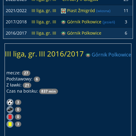
2021/2022
III liga, gr. III
Piast Żmigród
11
(wiosna)
2017/2018
III liga, gr. III
Górnik Polkowice
3
(jesień)
2016/2017
III liga, gr. III
Górnik Polkowice
6
III liga, gr. III 2016/2017
Górnik Polkowice
mecze:
27
Podstawowy:
6
Z ławki:
21
Czas na boisku:
837 min
3
0
0
3