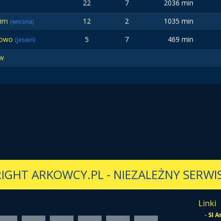
22
7
2036 min
cim
12
2
1035 min
(wiosna)
rowo
5
7
469 min
(jesień)
ów
IGHT ARKOWCY.PL
-
NIEZALEŻNY SERWIS
Linki
-
SI 