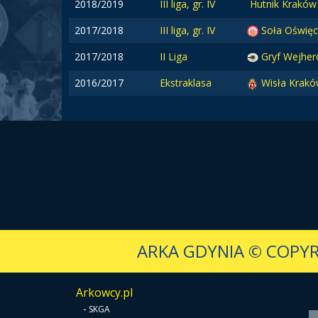
2018/2019
III liga, gr. IV
Hutnik Kraków
2017/2018
III liga, gr. IV
Soła Oświę
2017/2018
II Liga
Gryf Wejhe
2016/2017
Ekstraklasa
Wisła Krak
ARKA GDYNIA
© COPYR
Arkowcy.pl
-
SKGA