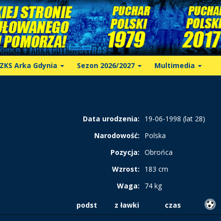
ZKS Arka Gdynia
Sezon 2026/2027
Multimedia
Data urodzenia:
19-06-1998 (lat 28)
Narodowość:
Polska
Pozycja:
Obrońca
Wzrost:
183 cm
Waga:
74 kg
podst
z ławki
czas