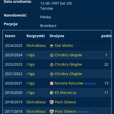
Data urodzenia:
12-06-1997 (lat 29)
Tarnów
Narodowość:
Polska
Pozycja:
Bramkarz
Sezon
Rozgrywki
Drużyna
podst
2024/2025
Ekstraklasa
Stal Mielec
2023/2024
I liga
Chrobry Głogów
1
2022/2023
I liga
Chrobry Głogów
22
2021/2022
I liga
Chrobry Głogów
2020/2021
I liga
Resovia Rzeszów
13
(wiosna)
2019/2020
I liga
KS Nieciecza
11
2018/2019
Ekstraklasa
Piast Gliwice
2017/2018
Ekstraklasa
Piast Gliwice
(wiosna)