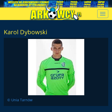
Toggl
navig
Karol Dybowski
© Unia Tarnów