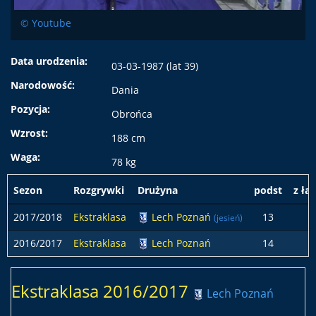
© Youtube
Data urodzenia:
03-03-1987 (lat 39)
Narodowość:
Dania
Pozycja:
Obrońca
Wzrost:
188 cm
Waga:
78 kg
Sezon
Rozgrywki
Drużyna
podst
z ła
2017/2018
Ekstraklasa
Lech Poznań
13
(jesień)
2016/2017
Ekstraklasa
Lech Poznań
14
5
Ekstraklasa 2016/2017
Lech Poznań