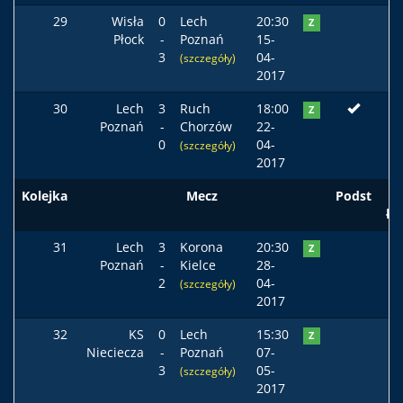
29
Wisła
0
Lech
20:30
Z
Płock
-
Poznań
15-
3
04-
(szczegóły)
2017
30
Lech
3
Ruch
18:00
Z
Poznań
-
Chorzów
22-
0
04-
(szczegóły)
2017
Kolejka
Mecz
Podst
ła
31
Lech
3
Korona
20:30
Z
Poznań
-
Kielce
28-
2
04-
(szczegóły)
2017
32
KS
0
Lech
15:30
Z
Nieciecza
-
Poznań
07-
3
05-
(szczegóły)
2017