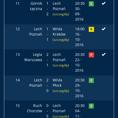
11
Górnik
1
Lech
20:30
Z
Łęczna
-
Poznań
30-
2
09-
(szczegóły)
2016
12
Lech
1
Wisła
18:00
R
Poznań
-
Kraków
16-
1
10-
(szczegóły)
2016
13
Legia
2
Lech
20:30
P
Warszawa
-
Poznań
22-
1
10-
(szczegóły)
2016
14
Lech
2
Wisła
20:30
Z
Poznań
-
Płock
29-
0
10-
(szczegóły)
2016
15
Ruch
0
Lech
20:30
Z
Chorzów
-
Poznań
04-
5
11-
(szczegóły)