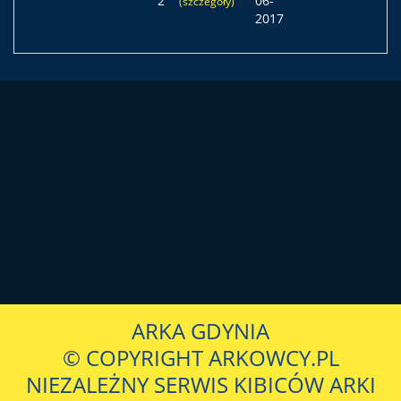
2
06-
(szczegóły)
2017
ARKA GDYNIA
© COPYRIGHT ARKOWCY.PL
NIEZALEŻNY SERWIS KIBICÓW ARKI