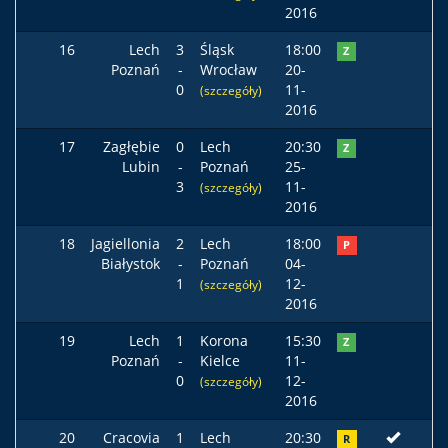
2016
16
Lech
3
Śląsk
18:00
Z
Poznań
-
Wrocław
20-
0
11-
(szczegóły)
2016
17
Zagłębie
0
Lech
20:30
Z
Lubin
-
Poznań
25-
3
11-
(szczegóły)
2016
18
Jagiellonia
2
Lech
18:00
P
Białystok
-
Poznań
04-
1
12-
(szczegóły)
2016
19
Lech
1
Korona
15:30
Z
Poznań
-
Kielce
11-
0
12-
(szczegóły)
2016
20
Cracovia
1
Lech
20:30
R