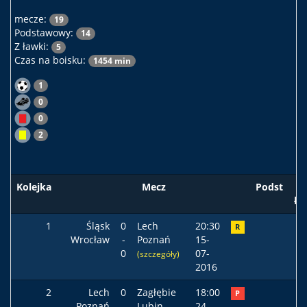
mecze:
19
Podstawowy:
14
Z ławki:
5
Czas na boisku:
1454 min
1
0
0
2
Kolejka
Mecz
Podst
ła
1
Śląsk
0
Lech
20:30
R
Wrocław
-
Poznań
15-
0
07-
(szczegóły)
2016
2
Lech
0
Zagłębie
18:00
P
Poznań
-
Lubin
24-