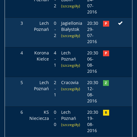
2
07-
(szczegóły)
2016
3
Lech
0
Jagiellonia
20:30
P
Poznań
-
Białystok
29-
2
07-
(szczegóły)
2016
4
Korona
4
Lech
20:30
P
Kielce
-
Poznań
06-
1
08-
(szczegóły)
2016
5
Lech
2
Cracovia
20:30
Z
Poznań
-
12-
(szczegóły)
1
08-
2016
6
KS
0
Lech
20:30
R
Nieciecza
-
Poznań
19-
0
08-
(szczegóły)
2016