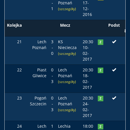
-
Poznań
17-
1
12-
(szczegóły)
2016
Kolejka
Mecz
Podst
ła
21
Lech
3
KS
20:30
Z
Poznań
-
Nieciecza
10-
0
02-
(szczegóły)
2017
22
Piast
0
Lech
20:30
Z
Gliwice
-
Poznań
18-
3
02-
(szczegóły)
2017
23
Pogoń
0
Lech
20:30
Z
Szczecin
-
Poznań
24-
3
02-
(szczegóły)
2017
24
Lech
1
Lechia
18:00
Z