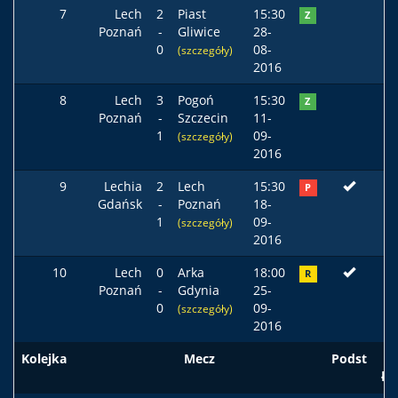
7
Lech
2
Piast
15:30
Z
Poznań
-
Gliwice
28-
0
08-
(szczegóły)
2016
8
Lech
3
Pogoń
15:30
Z
Poznań
-
Szczecin
11-
1
09-
(szczegóły)
2016
9
Lechia
2
Lech
15:30
P
Gdańsk
-
Poznań
18-
1
09-
(szczegóły)
2016
10
Lech
0
Arka
18:00
R
Poznań
-
Gdynia
25-
0
09-
(szczegóły)
2016
Kolejka
Mecz
Podst
ła