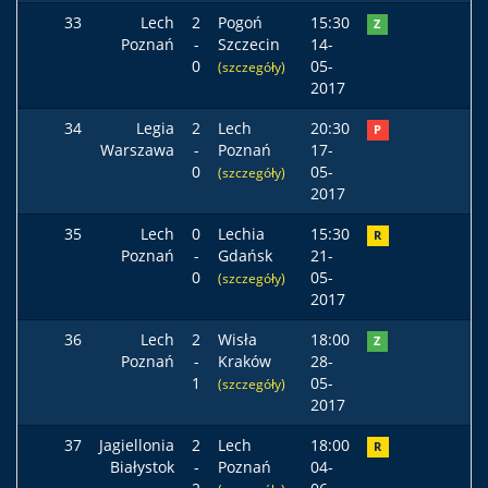
33
Lech
2
Pogoń
15:30
Z
Poznań
-
Szczecin
14-
0
05-
(szczegóły)
2017
34
Legia
2
Lech
20:30
P
Warszawa
-
Poznań
17-
0
05-
(szczegóły)
2017
35
Lech
0
Lechia
15:30
R
Poznań
-
Gdańsk
21-
0
05-
(szczegóły)
2017
36
Lech
2
Wisła
18:00
Z
Poznań
-
Kraków
28-
1
05-
(szczegóły)
2017
37
Jagiellonia
2
Lech
18:00
R
Białystok
-
Poznań
04-