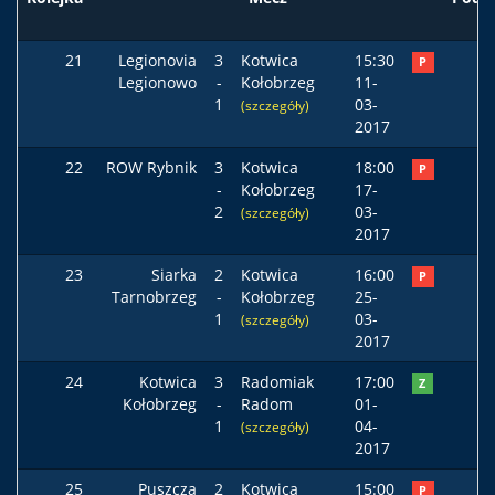
21
Legionovia
3
Kotwica
15:30
P
Legionowo
-
Kołobrzeg
11-
1
03-
(szczegóły)
2017
22
ROW Rybnik
3
Kotwica
18:00
P
-
Kołobrzeg
17-
2
03-
(szczegóły)
2017
23
Siarka
2
Kotwica
16:00
P
Tarnobrzeg
-
Kołobrzeg
25-
1
03-
(szczegóły)
2017
24
Kotwica
3
Radomiak
17:00
Z
Kołobrzeg
-
Radom
01-
1
04-
(szczegóły)
2017
25
Puszcza
2
Kotwica
15:00
P