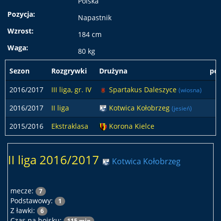
Polska
Pozycja:
Napastnik
Wzrost:
184 cm
Waga:
80 kg
Sezon
Rozgrywki
Drużyna
po
2016/2017
III liga, gr. IV
Spartakus Daleszyce
(wiosna)
2016/2017
II liga
Kotwica Kołobrzeg
(jesień)
2015/2016
Ekstraklasa
Korona Kielce
II liga 2016/2017
Kotwica Kołobrzeg
mecze:
7
Podstawowy:
1
Z ławki:
6
Czas na boisku:
115 min