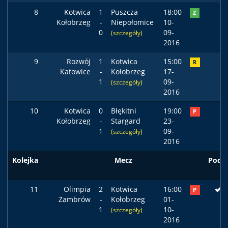
8
Kotwica
1
Puszcza
18:00
Z
Kołobrzeg
-
Niepołomice
10-
0
09-
(szczegóły)
2016
9
Rozwój
1
Kotwica
15:00
R
Katowice
-
Kołobrzeg
17-
1
09-
(szczegóły)
2016
10
Kotwica
0
Błękitni
19:00
P
Kołobrzeg
-
Stargard
23-
1
09-
(szczegóły)
2016
Kolejka
Mecz
Pods
11
Olimpia
2
Kotwica
16:00
P
Zambrów
-
Kołobrzeg
01-
1
10-
(szczegóły)
2016