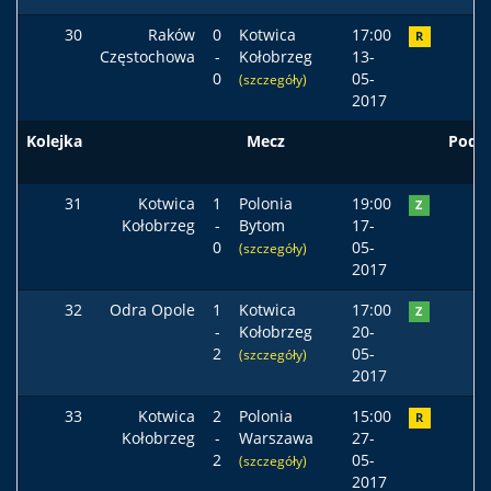
30
Raków
0
Kotwica
17:00
R
Częstochowa
-
Kołobrzeg
13-
0
05-
(szczegóły)
2017
Kolejka
Mecz
Pods
31
Kotwica
1
Polonia
19:00
Z
Kołobrzeg
-
Bytom
17-
0
05-
(szczegóły)
2017
32
Odra Opole
1
Kotwica
17:00
Z
-
Kołobrzeg
20-
2
05-
(szczegóły)
2017
33
Kotwica
2
Polonia
15:00
R
Kołobrzeg
-
Warszawa
27-
2
05-
(szczegóły)
2017