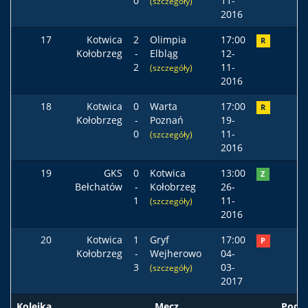
0
11-
(szczegóły)
2016
17
Kotwica
2
Olimpia
17:00
R
Kołobrzeg
-
Elbląg
12-
2
11-
(szczegóły)
2016
18
Kotwica
0
Warta
17:00
R
Kołobrzeg
-
Poznań
19-
0
11-
(szczegóły)
2016
19
GKS
0
Kotwica
13:00
Z
Bełchatów
-
Kołobrzeg
26-
1
11-
(szczegóły)
2016
20
Kotwica
1
Gryf
17:00
P
Kołobrzeg
-
Wejherowo
04-
3
03-
(szczegóły)
2017
Kolejka
Mecz
Pods