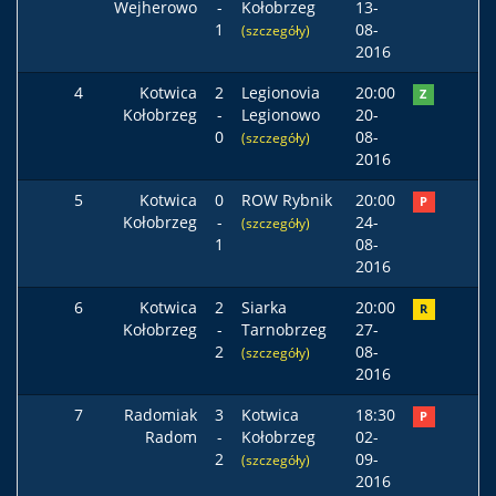
Wejherowo
-
Kołobrzeg
13-
1
08-
(szczegóły)
2016
4
Kotwica
2
Legionovia
20:00
Z
Kołobrzeg
-
Legionowo
20-
0
08-
(szczegóły)
2016
5
Kotwica
0
ROW Rybnik
20:00
P
Kołobrzeg
-
24-
(szczegóły)
1
08-
2016
6
Kotwica
2
Siarka
20:00
R
Kołobrzeg
-
Tarnobrzeg
27-
2
08-
(szczegóły)
2016
7
Radomiak
3
Kotwica
18:30
P
Radom
-
Kołobrzeg
02-
2
09-
(szczegóły)
2016