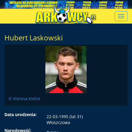
Toggl
navig
Hubert Laskowski
© Korona Kielce
Data urodzenia:
22-03-1995 (lat 31)
Włoszczowa
Narodowość: