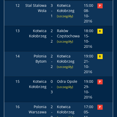
12
Stal Stalowa
3
Kotwica
15:00
P
Wola
-
Kołobrzeg
08-
1
10-
(szczegóły)
2016
13
Kotwica
2
Raków
18:00
R
Kołobrzeg
-
Częstochowa
15-
2
10-
(szczegóły)
2016
14
Polonia
2
Kotwica
19:00
R
Bytom
-
Kołobrzeg
21-
2
10-
(szczegóły)
2016
15
Kotwica
0
Odra Opole
19:00
P
Kołobrzeg
-
29-
(szczegóły)
3
10-
2016
16
Polonia
2
Kotwica
17:00
P
Warszawa
-
Kołobrzeg
05-