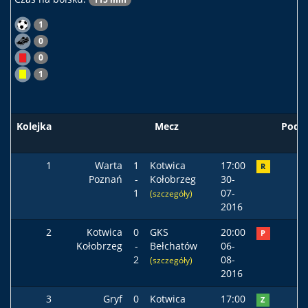
1
0
0
1
Kolejka
Mecz
Pods
1
Warta
1
Kotwica
17:00
R
Poznań
-
Kołobrzeg
30-
1
07-
(szczegóły)
2016
2
Kotwica
0
GKS
20:00
P
Kołobrzeg
-
Bełchatów
06-
2
08-
(szczegóły)
2016
3
Gryf
0
Kotwica
17:00
Z