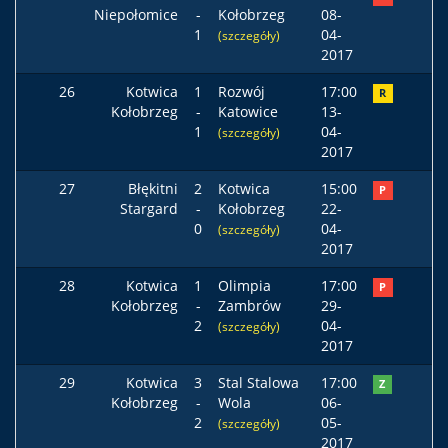
Niepołomice
-
Kołobrzeg
08-
1
04-
(szczegóły)
2017
26
Kotwica
1
Rozwój
17:00
R
Kołobrzeg
-
Katowice
13-
1
04-
(szczegóły)
2017
27
Błękitni
2
Kotwica
15:00
P
Stargard
-
Kołobrzeg
22-
0
04-
(szczegóły)
2017
28
Kotwica
1
Olimpia
17:00
P
Kołobrzeg
-
Zambrów
29-
2
04-
(szczegóły)
2017
29
Kotwica
3
Stal Stalowa
17:00
Z
Kołobrzeg
-
Wola
06-
2
05-
(szczegóły)
2017