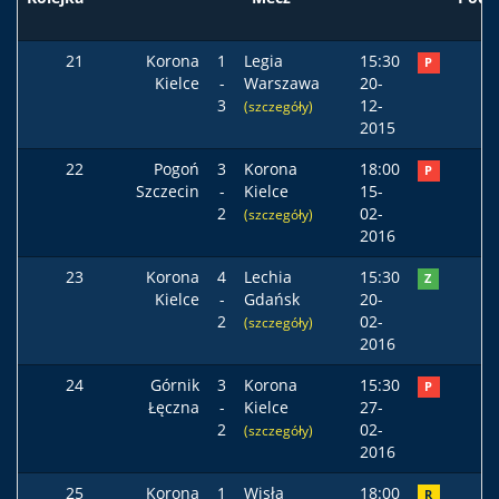
21
Korona
1
Legia
15:30
P
Kielce
-
Warszawa
20-
3
12-
(szczegóły)
2015
22
Pogoń
3
Korona
18:00
P
Szczecin
-
Kielce
15-
2
02-
(szczegóły)
2016
23
Korona
4
Lechia
15:30
Z
Kielce
-
Gdańsk
20-
2
02-
(szczegóły)
2016
24
Górnik
3
Korona
15:30
P
Łęczna
-
Kielce
27-
2
02-
(szczegóły)
2016
25
Korona
1
Wisła
18:00
R