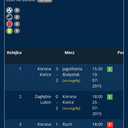
0
0
0
0
Kolejka
Mecz
Pods
1
Korona
3
Jagiellonia
15:30
Z
Kielce
-
Białystok
19-
2
07-
(szczegóły)
2015
2
Zagłębie
0
Korona
18:00
Z
Lubin
-
Kielce
25-
2
07-
(szczegóły)
2015
3
Korona
1
Ruch
18:00
P