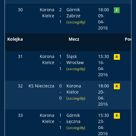
30
Korona
2
Górnik
18:00
Z
Kielce
-
Zabrze
09-
1
04-
(szczegóły)
2016
Kolejka
Mecz
Pods
31
Korona
1
Śląsk
15:30
R
Kielce
-
Wrocław
16-
1
04-
(szczegóły)
2016
32
KS Nieciecza
0
Korona
18:00
R
-
Kielce
20-
0
04-
(szczegóły)
2016
33
Korona
1
Górnik
15:30
R
Kielce
-
Łęczna
23-
1
04-
(szczegóły)
2016