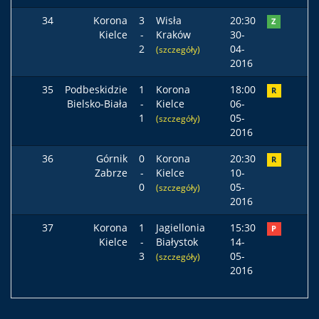
34
Korona
3
Wisła
20:30
Z
Kielce
-
Kraków
30-
2
04-
(szczegóły)
2016
35
Podbeskidzie
1
Korona
18:00
R
Bielsko-Biała
-
Kielce
06-
1
05-
(szczegóły)
2016
36
Górnik
0
Korona
20:30
R
Zabrze
-
Kielce
10-
0
05-
(szczegóły)
2016
37
Korona
1
Jagiellonia
15:30
P
Kielce
-
Białystok
14-
3
05-
(szczegóły)
2016