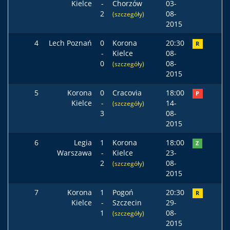
Kielce
-
Chorzów
03-
2
08-
(szczegóły)
2015
4
Lech Poznań
0
Korona
20:30
R
-
Kielce
08-
0
08-
(szczegóły)
2015
5
Korona
0
Cracovia
18:00
P
Kielce
-
14-
(szczegóły)
3
08-
2015
6
Legia
1
Korona
18:00
Z
Warszawa
-
Kielce
23-
2
08-
(szczegóły)
2015
7
Korona
1
Pogoń
20:30
R
Kielce
-
Szczecin
29-
1
08-
(szczegóły)
2015