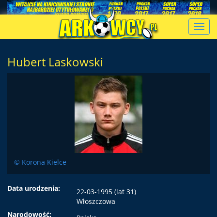
Toggl
navig
Hubert Laskowski
© Korona Kielce
Data urodzenia:
22-03-1995 (lat 31)
Włoszczowa
Narodowość: