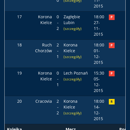
0
11-
(szczegóły)
2015
17
Korona
0
Zagłębie
18:00
P
Kielce
-
Lubin
27-
2
11-
(szczegóły)
2015
18
Ruch
2
Korona
18:00
P
Chorzów
-
Kielce
01-
1
12-
(szczegóły)
2015
19
Korona
0
Lech Poznań
15:30
P
Kielce
-
05-
(szczegóły)
1
12-
2015
20
Cracovia
2
Korona
18:00
R
-
Kielce
14-
2
12-
(szczegóły)
2015
Kolejka
Mecz
Pods