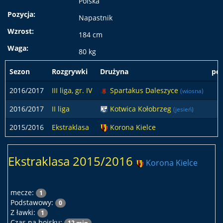
Polska
Pozycja:
Napastnik
Wzrost:
184 cm
Waga:
80 kg
Sezon
Rozgrywki
Drużyna
po
2016/2017
III liga, gr. IV
Spartakus Daleszyce
(wiosna)
2016/2017
II liga
Kotwica Kołobrzeg
(jesień)
2015/2016
Ekstraklasa
Korona Kielce
Ekstraklasa 2015/2016
Korona Kielce
mecze:
1
Podstawowy:
0
Z ławki:
1
Czas na boisku:
12 min