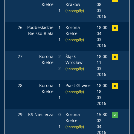
Kielce
-
Kraków
08-
1
03-
(szczegóły)
2016
26
Podbeskidzie
1
Korona
18:00
R
Bielsko-Biała
-
Kielce
04-
1
03-
(szczegóły)
2016
27
Korona
2
Śląsk
18:00
R
Kielce
-
Wrocław
11-
2
03-
(szczegóły)
2016
28
Korona
1
Piast Gliwice
18:00
R
Kielce
-
18-
(szczegóły)
1
03-
2016
29
KS Nieciecza
0
Korona
15:30
Z
-
Kielce
02-
1
04-
(szczegóły)
2016