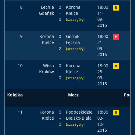
8
Lechia
0
Korona
18:00
R
Gdańsk
-
Kielce
11-
0
09-
(szczegóły)
2015
9
Korona
0
Górnik
18:00
P
Kielce
-
Łęczna
21-
2
09-
(szczegóły)
2015
10
Wisła
0
Korona
18:00
R
Kraków
-
Kielce
25-
0
09-
(szczegóły)
2015
Kolejka
Mecz
Pods
11
Korona
0
Podbeskidzie
18:00
R
Kielce
-
Bielsko-Biała
03-
0
10-
(szczegóły)
2015