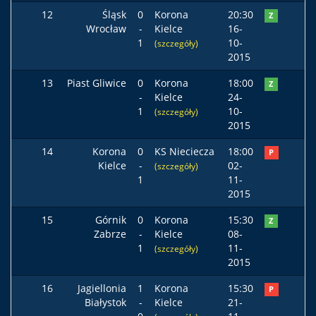
12
Śląsk
0
Korona
20:30
Z
Wrocław
-
Kielce
16-
1
10-
(szczegóły)
2015
13
Piast Gliwice
0
Korona
18:00
Z
-
Kielce
24-
1
10-
(szczegóły)
2015
14
Korona
0
KS Nieciecza
18:00
P
Kielce
-
02-
(szczegóły)
1
11-
2015
15
Górnik
0
Korona
15:30
Z
Zabrze
-
Kielce
08-
1
11-
(szczegóły)
2015
16
Jagiellonia
1
Korona
15:30
P
Białystok
-
Kielce
21-