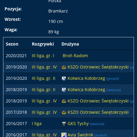
Polska
Pozycja:
Bramkarz
Wzrost:
190 cm
Waga:
89 kg
Sezon
Rozgrywki
Drużyna
2020/2021
III liga, gr. I
Broń Radom
2019/2020
III liga, gr. IV
KSZO Ostrowiec Świętokrzyski
(wi
2019/2020
III liga, gr. II
Kotwica Kołobrzeg
(jesień)
2018/2019
III liga, gr. II
Kotwica Kołobrzeg
(wiosna)
2018/2019
III liga, gr. IV
KSZO Ostrowiec Świętokrzyski
(jes
2017/2018
III liga, gr. IV
KSZO Ostrowiec Świętokrzyski
2016/2017
I liga
GKS Tychy
(wiosna)
2016/2017
III liga, gr. IV
Avia Świdnik
(jesień)