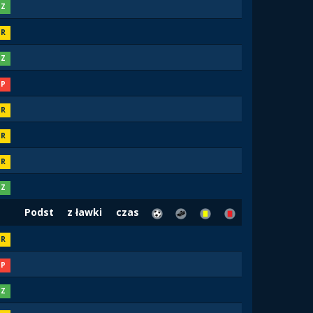
Z
R
Z
P
R
R
R
Z
Podst
z ławki
czas
R
P
Z