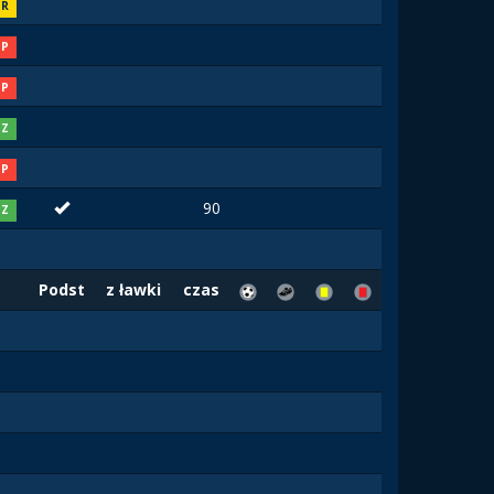
R
P
P
Z
P
90
Z
Podst
z ławki
czas