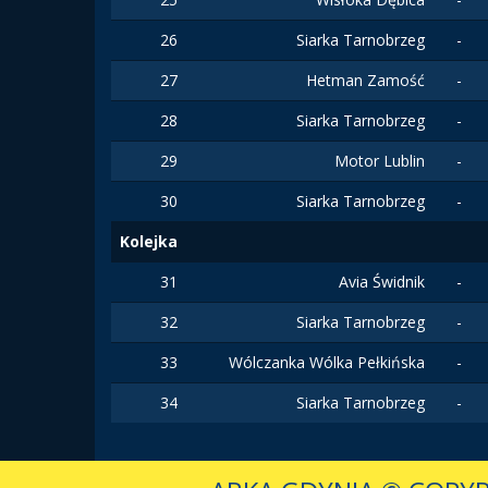
26
Siarka Tarnobrzeg
-
27
Hetman Zamość
-
28
Siarka Tarnobrzeg
-
29
Motor Lublin
-
30
Siarka Tarnobrzeg
-
Kolejka
31
Avia Świdnik
-
32
Siarka Tarnobrzeg
-
33
Wólczanka Wólka Pełkińska
-
34
Siarka Tarnobrzeg
-