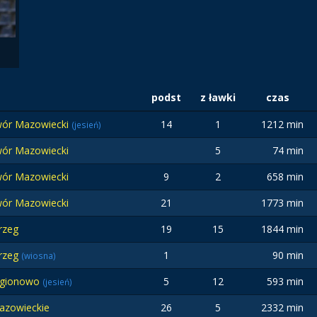
podst
z ławki
czas
wór Mazowiecki
14
1
1212 min
(jesień)
ór Mazowiecki
5
74 min
ór Mazowiecki
9
2
658 min
ór Mazowiecki
21
1773 min
rzeg
19
15
1844 min
brzeg
1
90 min
(wiosna)
egionowo
5
12
593 min
(jesień)
azowieckie
26
5
2332 min