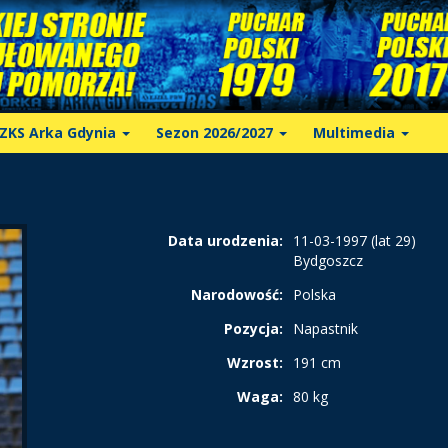
ZKS Arka Gdynia
Sezon 2026/2027
Multimedia
Data urodzenia:
11-03-1997 (lat 29)
Bydgoszcz
Narodowość:
Polska
Pozycja:
Napastnik
Wzrost:
191 cm
Waga:
80 kg