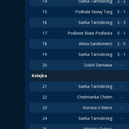
14
Siarka Tarnobrzeg
2 - 2
15
Podhale Nowy Targ
5 - 1
16
Siarka Tarnobrzeg
2 - 3
17
Podlasie Biała Podlaska
0 - 1
18
Wisła Sandomierz
2 - 0
19
Siarka Tarnobrzeg
3 - 1
20
Sokół Sieniawa
-
Kolejka
21
Siarka Tarnobrzeg
-
22
Chełmianka Chełm
-
23
Korona II Kielce
-
24
Siarka Tarnobrzeg
-
25
Wisłoka Dębica
-