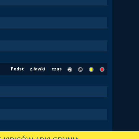
Podst
z ławki
czas