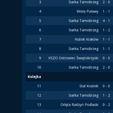
3
Siarka Tarnobrzeg
2 - 0
4
Wisła Puławy
1 - 1
5
Siarka Tarnobrzeg
4 - 1
6
Siarka Tarnobrzeg
1 - 2
7
Hutnik Kraków
1 - 1
8
Siarka Tarnobrzeg
1 - 1
9
KSZO Ostrowiec Świętokrzyski
0 - 0
10
Siarka Tarnobrzeg
2 - 0
Kolejka
11
Stal Kraśnik
0 - 0
12
Siarka Tarnobrzeg
1 - 2
13
Orlęta Radzyń Podlaski
0 - 2