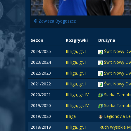
© Zawisza Bydgoszcz
Sezon
Rozgrywki
Drużyna
2024/2025
III liga, gr. I
Świt Nowy D
2023/2024
III liga, gr. I
Świt Nowy Dw
2022/2023
III liga, gr. I
Świt Nowy Dw
2021/2022
III liga, gr. I
Świt Nowy Dw
2020/2021
III liga, gr. IV
Siarka Tarnob
2019/2020
III liga, gr. IV
Siarka Tarno
2019/2020
II liga
Legionovia L
2018/2019
III liga, gr. I
Ruch Wysokie M