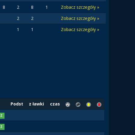
8
2
8
1
Zobacz szczegóły »
2
2
Zobacz szczegóły »
1
1
Zobacz szczegóły »
Podst
z ławki
czas
Z
Z