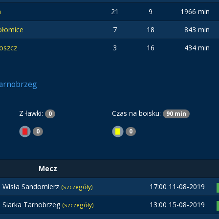
a
21
9
1966 min
ołomice
7
18
843 min
oszcz
3
16
434 min
Tarnobrzeg
Z ławki:
Czas na boisku:
0
90 min
0
0
Mecz
Wisła Sandomierz
17:00 11-08-2019
(szczegóły)
Siarka Tarnobrzeg
13:00 15-08-2019
(szczegóły)