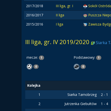
2017/2018
III liga, gr. I
Sokół Ostród
2016/2017
II liga
Puszcza Niep
2015/2016
I liga
Zawisza Bydg
III liga, gr. IV 2019/2020
Siarka 
mecze:
Podstawowy:
1
1
0
0
Kolejka
1
Siarka Tarnobrzeg
2 - 1
2
Jutrzenka Giebułtów
1 - 4