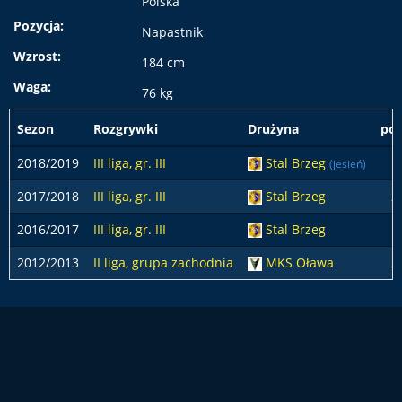
Polska
Pozycja:
Napastnik
Wzrost:
184 cm
Waga:
76 kg
Sezon
Rozgrywki
Drużyna
pod
2018/2019
III liga, gr. III
Stal Brzeg
1
(jesień)
2017/2018
III liga, gr. III
Stal Brzeg
2
2016/2017
III liga, gr. III
Stal Brzeg
1
2012/2013
II liga, grupa zachodnia
MKS Oława
2