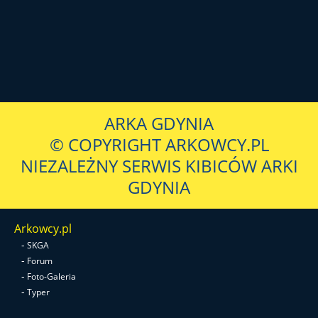
ARKA GDYNIA
© COPYRIGHT ARKOWCY.PL
NIEZALEŻNY SERWIS KIBICÓW ARKI
GDYNIA
Arkowcy.pl
-
SKGA
-
Forum
-
Foto-Galeria
-
Typer