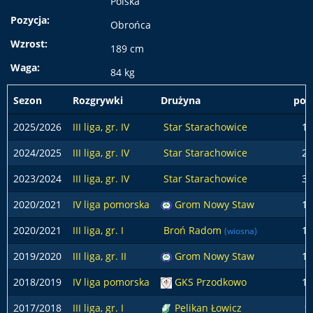
Polska
Pozycja:
Obrońca
Wzrost:
189 cm
Waga:
84 kg
Sezon
Rozgrywki
Drużyna
pod
2025/2026
III liga, gr. IV
Star Starachowice
18
2024/2025
III liga, gr. IV
Star Starachowice
27
2023/2024
III liga, gr. IV
Star Starachowice
31
2020/2021
IV liga pomorska
Grom Nowy Staw
14
2020/2021
III liga, gr. I
Broń Radom
11
(wiosna)
2019/2020
III liga, gr. II
Grom Nowy Staw
16
2018/2019
IV liga pomorska
GKS Przodkowo
12
2017/2018
III liga, gr. I
Pelikan Łowicz
9