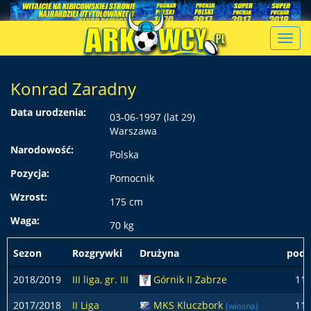
Toggl
navig
Konrad Zaradny
Data urodzenia:
03-06-1997 (lat 29)
Warszawa
Narodowość:
Polska
Pozycja:
Pomocnik
Wzrost:
175 cm
Waga:
70 kg
Sezon
Rozgrywki
Drużyna
pods
2018/2019
III liga, gr. III
Górnik II Zabrze
11
2017/2018
II Liga
MKS Kluczbork
11
(wiosna)