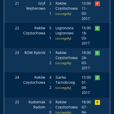
21
Gryf
2
Raków
15:00
P
Wejherowo
-
Częstochowa
11-
1
03-
(szczegóły)
2017
22
Raków
5
Legionovia
15:00
Z
Częstochowa
-
Legionowo
18-
1
03-
(szczegóły)
2017
23
ROW Rybnik
1
Raków
18:00
Z
-
Częstochowa
24-
2
03-
(szczegóły)
2017
24
Raków
4
Siarka
15:00
Z
Częstochowa
-
Tarnobrzeg
01-
2
04-
(szczegóły)
2017
25
Radomiak
0
Raków
18:00
R
Radom
-
Częstochowa
07-
0
04-
(szczegóły)