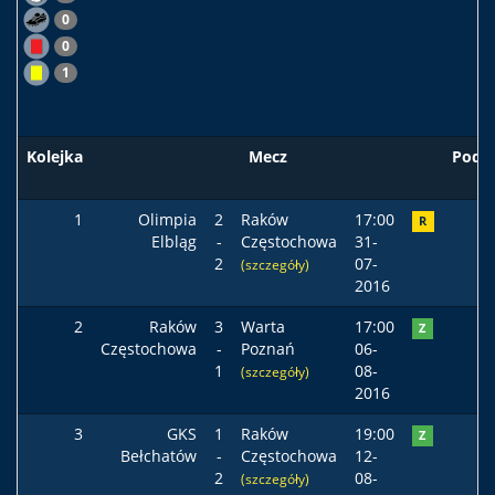
0
0
1
Kolejka
Mecz
Pods
1
Olimpia
2
Raków
17:00
R
Elbląg
-
Częstochowa
31-
2
07-
(szczegóły)
2016
2
Raków
3
Warta
17:00
Z
Częstochowa
-
Poznań
06-
1
08-
(szczegóły)
2016
3
GKS
1
Raków
19:00
Z
Bełchatów
-
Częstochowa
12-
2
08-
(szczegóły)