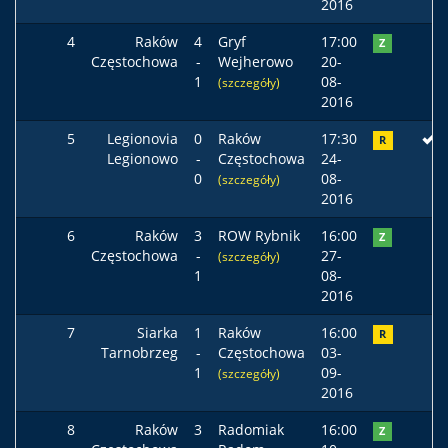
2016
4
Raków
4
Gryf
17:00
Z
Częstochowa
-
Wejherowo
20-
1
08-
(szczegóły)
2016
5
Legionovia
0
Raków
17:30
R
Legionowo
-
Częstochowa
24-
0
08-
(szczegóły)
2016
6
Raków
3
ROW Rybnik
16:00
Z
Częstochowa
-
27-
(szczegóły)
1
08-
2016
7
Siarka
1
Raków
16:00
R
Tarnobrzeg
-
Częstochowa
03-
1
09-
(szczegóły)
2016
8
Raków
3
Radomiak
16:00
Z