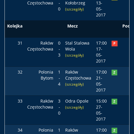
Częstochowa
-
Kołobrzeg
13-
0
05-
(szczegóły)
2017
Kolejka
Mecz
Pods
31
Raków
0
Stal Stalowa
17:00
P
Częstochowa
-
Wola
17-
3
05-
(szczegóły)
2017
32
Polonia
1
Raków
17:00
Z
Bytom
-
Częstochowa
21-
4
05-
(szczegóły)
2017
33
Raków
3
Odra Opole
15:00
Z
Częstochowa
-
27-
(szczegóły)
0
05-
2017
34
Polonia
1
Raków
17:00
Z