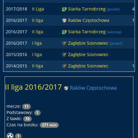
2017/2018
II Liga
Siarka Tarnobrzeg
4
(jesień)
2016/2017
II liga
Raków Częstochowa
1
2016/2017
II liga
Siarka Tarnobrzeg
(wiosna)
2016/2017
I liga
Zagłębie Sosnowiec
(jesień)
2015/2016
I liga
Zagłębie Sosnowiec
2014/2015
II liga
Zagłębie Sosnowiec
1
II liga 2016/2017
Raków Częstochowa
mecze:
11
Podstawowy:
1
Z ławki:
10
Czas na boisku:
271 min
1