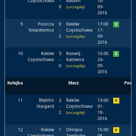
Częstochowa
-
Radom
10-
0
09-
(szczegóły)
2016
9
Puszcza
0
Raków
17:00
Z
Niepołomice
-
Częstochowa
17-
2
09-
(szczegóły)
2016
10
Raków
3
Rozwój
15:00
Z
Częstochowa
-
Katowice
24-
0
09-
(szczegóły)
2016
Kolejka
Mecz
Pods
11
Błękitni
2
Raków
13:00
R
Stargard
-
Częstochowa
01-
2
10-
(szczegóły)
2016
12
Raków
1
Olimpia
15:00
R
Częstochowa
-
Zambrów
08-