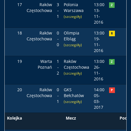
17
Raków
3
Polonia
13:00
Z
Częstochowa
-
Warszawa
13-
1
11-
(szczegóły)
2016
18
Raków
0
Olimpia
13:00
R
Częstochowa
-
Elbląg
19-
0
11-
(szczegóły)
2016
19
Warta
1
Raków
13:00
Z
Poznań
-
Częstochowa
26-
2
11-
(szczegóły)
2016
20
Raków
0
GKS
14:00
P
Częstochowa
-
Bełchatów
05-
1
03-
(szczegóły)
2017
Kolejka
Mecz
Pods