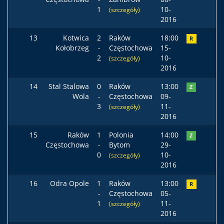
1
10-
(szczegóły)
2016
13
Kotwica
2
Raków
18:00
R
Kołobrzeg
-
Częstochowa
15-
2
10-
(szczegóły)
2016
14
Stal Stalowa
0
Raków
13:00
Z
Wola
-
Częstochowa
09-
3
11-
(szczegóły)
2016
15
Raków
1
Polonia
14:00
Z
Częstochowa
-
Bytom
29-
0
10-
(szczegóły)
2016
16
Odra Opole
1
Raków
13:00
R
-
Częstochowa
05-
1
11-
(szczegóły)
2016