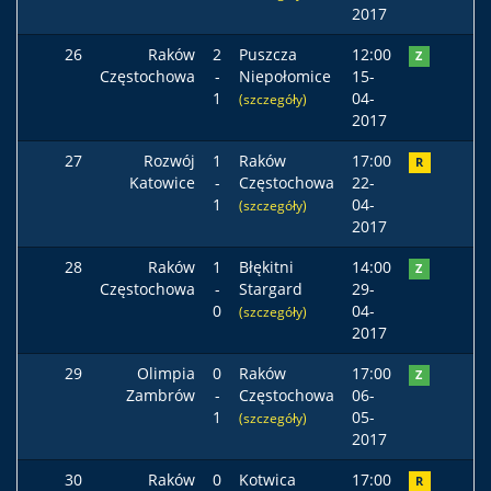
2017
26
Raków
2
Puszcza
12:00
Z
Częstochowa
-
Niepołomice
15-
1
04-
(szczegóły)
2017
27
Rozwój
1
Raków
17:00
R
Katowice
-
Częstochowa
22-
1
04-
(szczegóły)
2017
28
Raków
1
Błękitni
14:00
Z
Częstochowa
-
Stargard
29-
0
04-
(szczegóły)
2017
29
Olimpia
0
Raków
17:00
Z
Zambrów
-
Częstochowa
06-
1
05-
(szczegóły)
2017
30
Raków
0
Kotwica
17:00
R