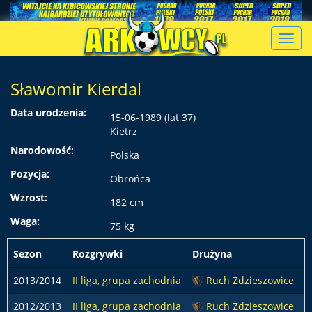
Toggl
navig
Sławomir Kierdal
Data urodzenia:
15-06-1989 (lat 37)
Kietrz
Narodowość:
Polska
Pozycja:
Obrońca
Wzrost:
182 cm
Waga:
75 kg
Sezon
Rozgrywki
Drużyna
p
2013/2014
II liga, grupa zachodnia
Ruch Zdzieszowice
2012/2013
II liga, grupa zachodnia
Ruch Zdzieszowice